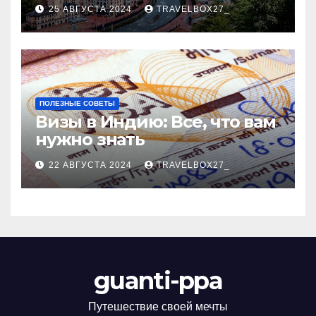
Черноморского курорта
25 АВГУСТА 2024
TRAVELBOX27_
ПОЛЕЗНЫЕ СОВЕТЫ
Визы в Индию: Все, что вам
нужно знать
22 АВГУСТА 2024
TRAVELBOX27_
guanti-ppa
Путешествие своей мечты