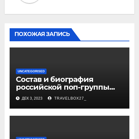
ПОХОЖАЯ ЗАПИСЬ
UNCATEGORISED
Состав и биография
российской поп-группы
«Иванушки интернешнл»
ДЕК 3, 2023
TRAVELBOX27_
— история успеха, музыка
и судьбы участников