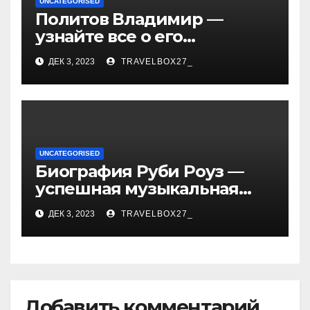
UNCATEGORISED
Политов Владимир —
узнайте все о его
биографии, возрасте и
ДЕК 3, 2023
TRAVELBOX27_
впечатляющих
достижениях!
UNCATEGORISED
Биография Руби Роуз —
успешная музыкальная
карьера, личная жизнь и
ДЕК 3, 2023
TRAVELBOX27_
знаковые достижения
Добавить комментарий