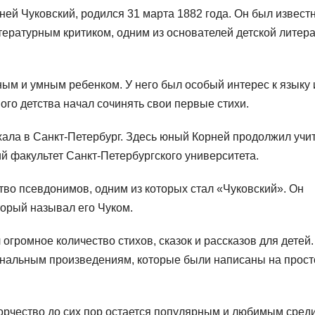
ней Чуковский, родился 31 марта 1882 года. Он был извес
тературным критиком, одним из основателей детской литер
ым и умным ребенком. У него был особый интерес к языку 
мого детства начал сочинять свои первые стихи.
ехала в Санкт-Петербург. Здесь юный Корней продолжил учит
ий факультет Санкт-Петербургского университета.
тво псевдонимов, одним из которых стал «Чуковский». Он
торый называл его Чуком.
огромное количество стихов, сказок и рассказов для детей.
инальным произведениям, которые были написаны на прост
творчество до сих пор остается популярным и любимым сред