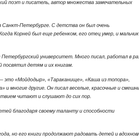
сский поэт и писатель, автор множества замечательных
 в Санкт-Петербурге. С детства он был очень
гда Корней был еще ребенком, его отец умер, и мальчик
в Петербургский университет. Много писал, работал в р
й посвятил детям и их книгам.
— это «Мойдодыр», «Тараканище», «Каша из топора»,
» и многие другие. Он писал веселые, красочные и смешн
ствием читают и слушают до сих пор.
етей благодаря своему таланту и способности
9 года, но его книги продолжают радовать детей и вдохно