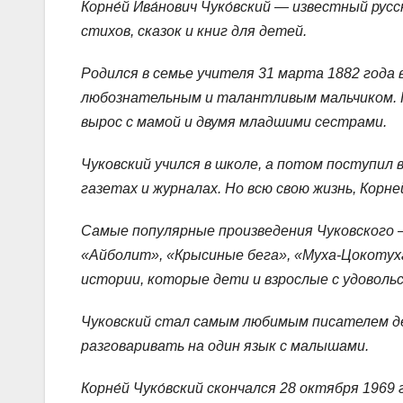
Корне́й Ива́нович Чуко́вский — известный ру
стихов, сказок и книг для детей.
Родился в семье учителя 31 марта 1882 года
любознательным и талантливым мальчиком. Ко
вырос с мамой и двумя младшими сестрами.
Чуковский учился в школе, а потом поступил 
газетах и журналах. Но всю свою жизнь, Корне
Самые популярные произведения Чуковского 
«Айболит», «Крысиные бега», «Муха-Цокотуха
истории, которые дети и взрослые с удоволь
Чуковский стал самым любимым писателем д
разговаривать на один язык с малышами.
Корне́й Чуко́вский скончался 28 октября 196