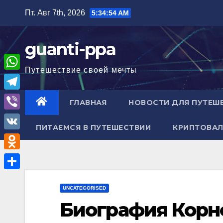
Перейти
Пт. Авг 7th, 2026
5:34:55 AM
к
содержимому
guanti-ppa
Путешествие своей мечты
W
h
T
ГЛАВНАЯ
НОВОСТИ ДЛЯ ПУТЕШ
a
e
V
t
ПИТАЕМСЯ В ПУТЕШЕСТВИИ
КРИПТОВАЛ
l
i
V
s
e
b
K
A
O
g
e
p
d
r
О
r
p
n
UNCATEGORISED
a
т
Биография Корн
o
m
п
k