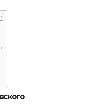
ру
вского