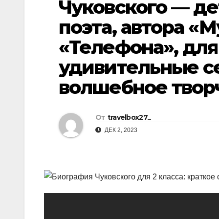
Чуковского — де
р
l
а
поэта, автора «
a
в
«Телефона», для
s
и
удивительные с
s
т
n
ь
волшебное твор
i
k
От
travelbox27_
i
ДЕК 2, 2023