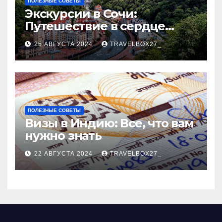
ПОЛЕЗНЫЕ СОВЕТЫ
Экскурсии в Сочи:
Путешествие в сердце
Черноморского курорта
25 АВГУСТА 2024
TRAVELBOX27_
ПОЛЕЗНЫЕ СОВЕТЫ
Визы в Индию: Все, что вам
нужно знать
22 АВГУСТА 2024
TRAVELBOX27_