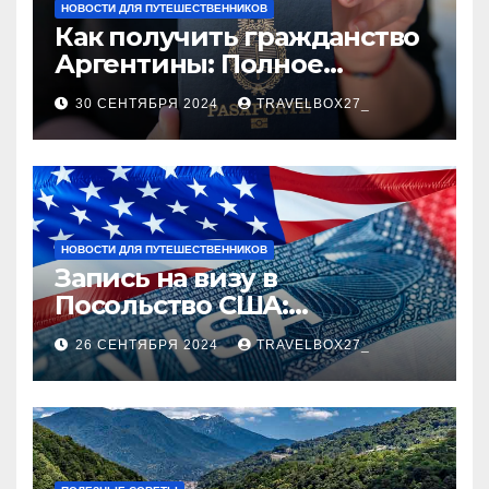
НОВОСТИ ДЛЯ ПУТЕШЕСТВЕННИКОВ
Как получить гражданство
Аргентины: Полное
руководство
30 СЕНТЯБРЯ 2024
TRAVELBOX27_
НОВОСТИ ДЛЯ ПУТЕШЕСТВЕННИКОВ
Запись на визу в
Посольство США:
Пошаговое руководство
26 СЕНТЯБРЯ 2024
TRAVELBOX27_