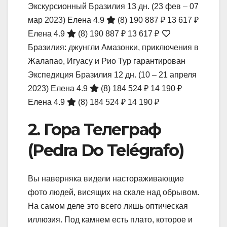
Экскурсионный Бразилия
13 дн.
(23 фев – 07
мар 2023)
Елена 4.9
(8)
190 887 ₽
13 617 ₽
Елена 4.9
(8)
190 887 ₽
13 617 ₽
Бразилия: джунгли Амазонки, приключения в
Жалапао, Игуасу и Рио Тур гарантирован
Экспедиция Бразилия
12 дн.
(10 – 21 апреля
2023)
Елена 4.9
(8)
184 524 ₽
14 190 ₽
Елена 4.9
(8)
184 524 ₽
14 190 ₽
2. Гора Телеграф
(Pedra Do Telégrafo)
Вы наверняка видели настораживающие
фото людей, висящих на скале над обрывом.
На самом деле это всего лишь оптическая
иллюзия. Под камнем есть плато, которое и