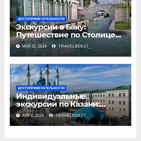
ДОСТОПРИМЕЧАТЕЛЬНОСТИ
Экскурсии в Баку:
Путешествие по Столице
Азербайджана
МАЙ 31, 2024
TRAVELBOX27_
ДОСТОПРИМЕЧАТЕЛЬНОСТИ
Индивидуальные
экскурсии по Казани:
откройте город с новой
АПР 1, 2024
TRAVELBOX27_
стороны