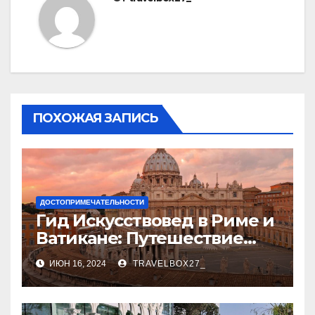
ПОХОЖАЯ ЗАПИСЬ
ДОСТОПРИМЕЧАТЕЛЬНОСТИ
Гид Искусствовед в Риме и
Ватикане: Путешествие
Сквозь Века Искусства
ИЮН 16, 2024
TRAVELBOX27_