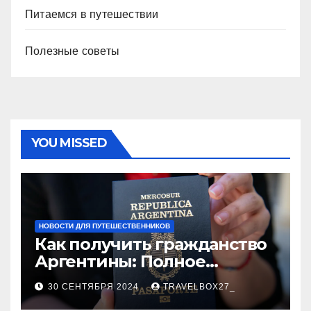
Питаемся в путешествии
Полезные советы
YOU MISSED
НОВОСТИ ДЛЯ ПУТЕШЕСТВЕННИКОВ
Как получить гражданство
Аргентины: Полное
руководство
30 СЕНТЯБРЯ 2024
TRAVELBOX27_