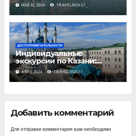
Азербайджана
МАЙ 31, 2024
TRAVELBOX27_
ДОСТОПРИМЕЧАТЕЛЬНОСТИ
Индивидуальные
экскурсии по Казани:
откройте город с новой
АПР 1, 2024
TRAVELBOX27_
стороны
Добавить комментарий
Для отправки комментария вам необходимо