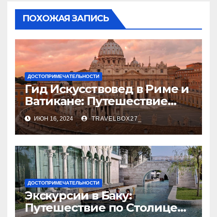
ПОХОЖАЯ ЗАПИСЬ
ДОСТОПРИМЕЧАТЕЛЬНОСТИ
Гид Искусствовед в Риме и
Ватикане: Путешествие
Сквозь Века Искусства
ИЮН 16, 2024
TRAVELBOX27_
ДОСТОПРИМЕЧАТЕЛЬНОСТИ
Экскурсии в Баку:
Путешествие по Столице