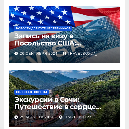
НОВОСТИ ДЛЯ ПУТЕШЕСТВЕННИКОВ
Запись на визу в
Посольство США:
Пошаговое руководство
26 СЕНТЯБРЯ 2024
TRAVELBOX27_
ПОЛЕЗНЫЕ СОВЕТЫ
Экскурсии в Сочи:
Путешествие в сердце
Черноморского курорта
25 АВГУСТА 2024
TRAVELBOX27_