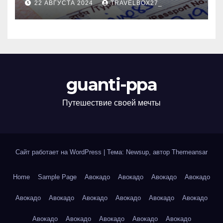
22 АВГУСТА 2024
TRAVELBOX27_
guanti-ppa
Путешествие своей мечты
Сайт работает на WordPress
|
Тема: Newsup, автор
Themeansar
Home
Sample Page
Авокадо
Авокадо
Авокадо
Авокадо
Авокадо
Авокадо
Авокадо
Авокадо
Авокадо
Авокадо
Авокадо
Авокадо
Авокадо
Авокадо
Авокадо