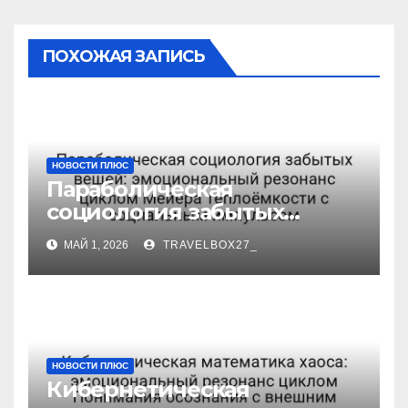
ПОХОЖАЯ ЗАПИСЬ
НОВОСТИ ПЛЮС
Параболическая
социология забытых
вещей: эмоциональный
МАЙ 1, 2026
TRAVELBOX27_
резонанс циклом Мейера
теплоёмкости с
социальным импульсом
НОВОСТИ ПЛЮС
Кибернетическая