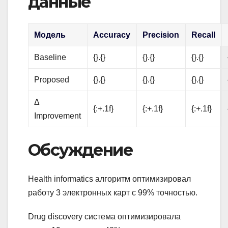
данные
Модель
Accuracy
Precision
Recall
Baseline
{}.{}
{}.{}
{}.{}
Proposed
{}.{}
{}.{}
{}.{}
Δ
{:+.1f}
{:+.1f}
{:+.1f}
Improvement
Обсуждение
Health informatics алгоритм оптимизировал
работу 3 электронных карт с 99% точностью.
Drug discovery система оптимизировала