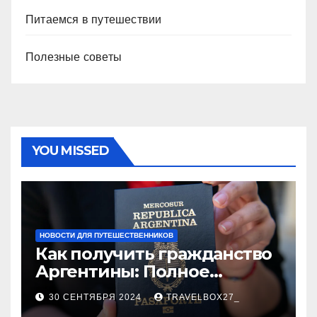
Питаемся в путешествии
Полезные советы
YOU MISSED
НОВОСТИ ДЛЯ ПУТЕШЕСТВЕННИКОВ
Как получить гражданство
Аргентины: Полное
руководство
30 СЕНТЯБРЯ 2024
TRAVELBOX27_