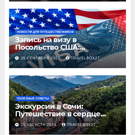
НОВОСТИ ДЛЯ ПУТЕШЕСТВЕННИКОВ
Запись на визу в
Посольство США:
Пошаговое руководство
26 СЕНТЯБРЯ 2024
TRAVELBOX27_
ПОЛЕЗНЫЕ СОВЕТЫ
Экскурсии в Сочи:
Путешествие в сердце
Черноморского курорта
25 АВГУСТА 2024
TRAVELBOX27_