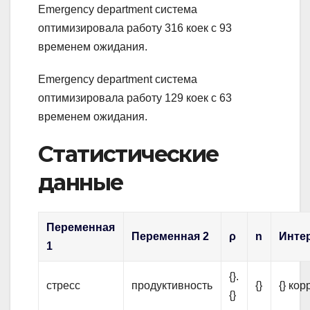
Emergency department система
оптимизировала работу 316 коек с 93
временем ожидания.
Emergency department система
оптимизировала работу 129 коек с 63
временем ожидания.
Статистические
данные
Переменная
Переменная 2
ρ
n
Инте
1
{}.
стресс
продуктивность
{}
{} ко
{}