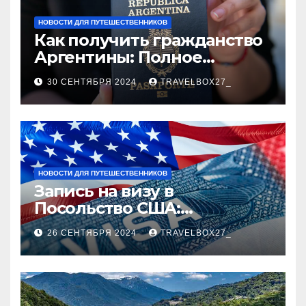
НОВОСТИ ДЛЯ ПУТЕШЕСТВЕННИКОВ
Как получить гражданство
Аргентины: Полное
руководство
30 СЕНТЯБРЯ 2024
TRAVELBOX27_
НОВОСТИ ДЛЯ ПУТЕШЕСТВЕННИКОВ
Запись на визу в
Посольство США:
Пошаговое руководство
26 СЕНТЯБРЯ 2024
TRAVELBOX27_