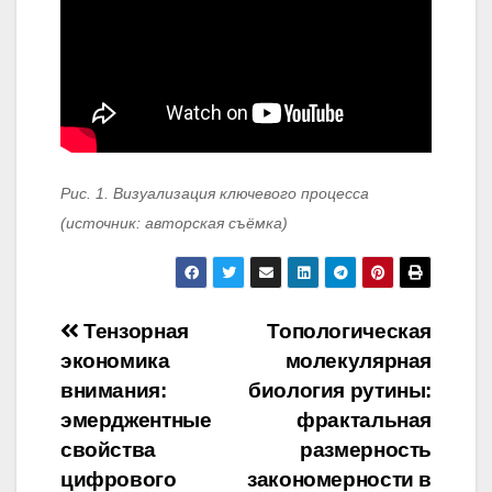
Рис. 1. Визуализация ключевого процесса
(источник: авторская съёмка)
Навигация
Тензорная
Топологическая
экономика
молекулярная
по
внимания:
биология рутины:
записям
эмерджентные
фрактальная
свойства
размерность
цифрового
закономерности в