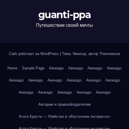
guanti-ppa
Путешествие своей мечты
Сайт работает на WordPress
|
Тема: Newsup, автор
Themeansar
Home
Sample Page
Авокадо
Авокадо
Авокадо
Авокадо
Авокадо
Авокадо
Авокадо
Авокадо
Авокадо
Авокадо
Авокадо
Авокадо
Авокадо
Авокадо
Авокадо
Авторам и правообладателям
Агата Кристи — Убийство в «Восточном экспрессе»
Агата Кристи — Убийство в «Восточном экспрессе»