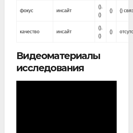
{}.
фокус
инсайт
{}
{} свя
{}
{}.
качество
инсайт
{}
отсут
{}
Видеоматериалы
исследования