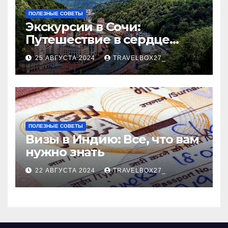
ПОЛЕЗНЫЕ СОВЕТЫ
Экскурсии в Сочи:
Путешествие в сердце
Черноморского курорта
25 АВГУСТА 2024
TRAVELBOX27_
ПОЛЕЗНЫЕ СОВЕТЫ
Визы в Индию: Все, что вам
нужно знать
22 АВГУСТА 2024
TRAVELBOX27_