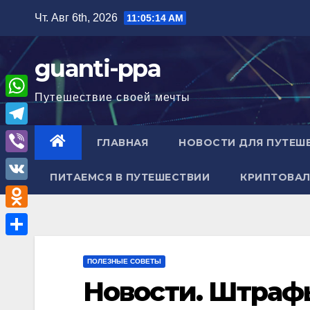
Перейти
Чт. Авг 6th, 2026
11:05:16 AM
к
содержимому
guanti-ppa
Путешествие своей мечты
W
h
T
ГЛАВНАЯ
НОВОСТИ ДЛЯ ПУТЕШ
a
e
V
t
ПИТАЕМСЯ В ПУТЕШЕСТВИИ
КРИПТОВАЛ
l
i
V
s
e
b
K
A
O
g
e
p
d
r
О
r
p
n
ПОЛЕЗНЫЕ СОВЕТЫ
a
т
Новости. Штрафы
o
m
п
k