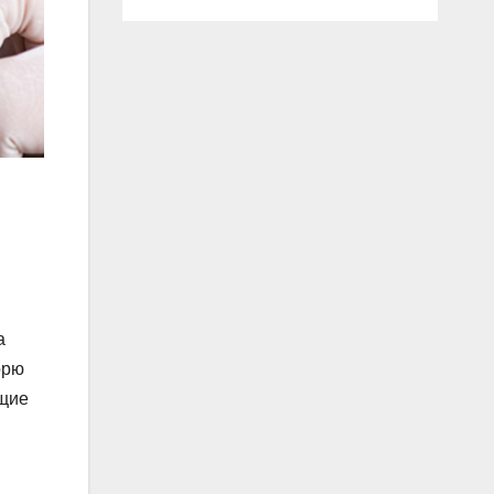
а
орю
бщие