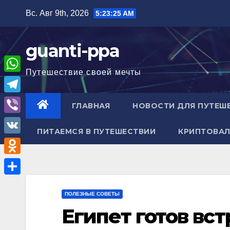
Перейти
Вс. Авг 9th, 2026
5:23:27 AM
к
содержимому
guanti-ppa
Путешествие своей мечты
W
h
T
ГЛАВНАЯ
НОВОСТИ ДЛЯ ПУТЕШ
a
e
V
t
ПИТАЕМСЯ В ПУТЕШЕСТВИИ
КРИПТОВАЛ
l
i
V
s
e
b
K
A
O
g
e
p
d
r
О
r
p
n
ПОЛЕЗНЫЕ СОВЕТЫ
a
т
Египет готов вс
o
m
п
k