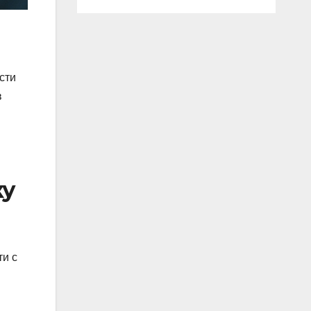
сти
в
ку
ти с