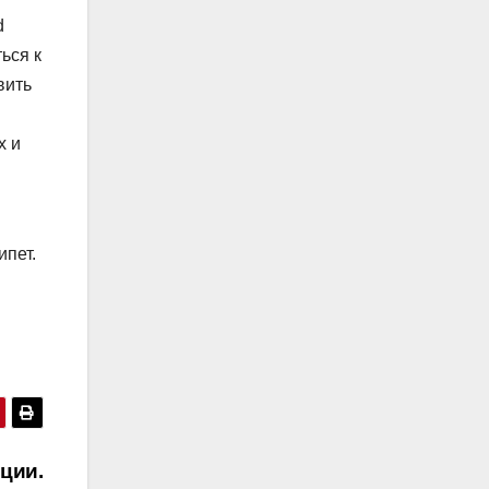
d
ься к
вить
х и
ипет.
ции.