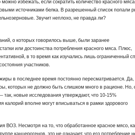
 можно избежать, если сократить количество красного мяса
ровыми источниками белка. В разрешенный список попали р
ельнозерновые. Звучит неплохо, не правда ли?
аний, о которых говорилось выше, были заранее
татки или достоинства потребления красного мяса. Плюс,
нтативной, в то время как изучались лишь ограниченный с
состояния участников.
 жиры в последнее время постоянно пересматривается. Да,
ы, которых не должно быть слишком много в рационе. Но, 
 — так, новые исследования утверждают, что 10-15%
 калорий вполне могут вписываться в рамки здорового
ния ВОЗ. Несмотря на то, что обработанное красное мясо, ка
руппе канцерогенов, это не означает, что его потребление н