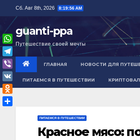
Перейти
Сб. Авг 8th, 2026
8:19:58 AM
к
содержимому
guanti-ppa
Путешествие своей мечты
W
h
T
ГЛАВНАЯ
НОВОСТИ ДЛЯ ПУТЕШ
a
e
V
t
ПИТАЕМСЯ В ПУТЕШЕСТВИИ
КРИПТОВАЛ
l
i
V
s
e
b
K
A
O
g
e
p
d
r
О
r
p
n
ПИТАЕМСЯ В ПУТЕШЕСТВИИ
a
т
Красное мясо: п
o
m
п
k