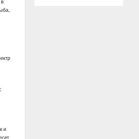
 в
ыба,
пектр
с
к и
есет