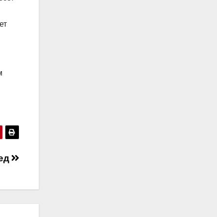
ет
м
ред