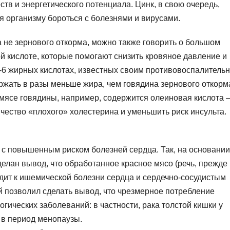
тв и энергетического потенциала. Цинк, в свою очередь,
я организму бороться с болезнями и вирусами.
 не зернового откорма, можно также говорить о большом
й кислоте, которые помогают снизить кровяное давление и
а-6 жирных кислотах, известных своим противовоспалитель
ржать в разы меньше жира, чем говядина зернового откорм
в мясе говядины, например, содержится олеиновая кислота 
ество «плохого» холестерина и уменьшить риск инсульта.
 с повышенным риском болезней сердца. Так, на основании
делан вывод, что обработанное красное мясо (речь, прежде
водит к ишемической болезни сердца и сердечно-сосудистым
й позволил сделать вывод, что чрезмерное потребление
гических заболеваний: в частности, рака толстой кишки у
 в период менопаузы.