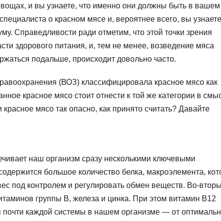
овощах, и вы узнаете, что именно они должны быть в вашем
специалиста о красном мясе и, вероятнее всего, вы узнаете
уму. Справедливости ради отметим, что этой точки зрения
сти здорового питания, и, тем не менее, возведение мяса
ержаться подальше, происходит довольно часто.
дравоохранения (ВОЗ) классифицировала красное мясо как
нное красное мясо стоит отнести к той же категории в смы
и красное мясо так опасно, как принято считать? Давайте
ечивает наш организм сразу несколькими ключевыми
содержится большое количество белка, макроэлемента, ко
ес под контролем и регулировать обмен веществ. Во-вторы
таминов группы В, железа и цинка. При этом витамин В12
 почти каждой системы в нашем организме — от оптимальн