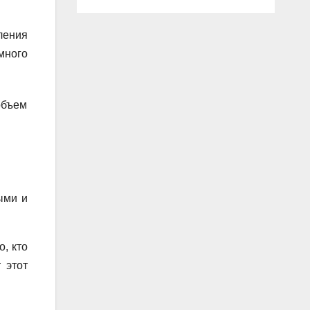
ления
много
объем
ыми и
, кто
 этот