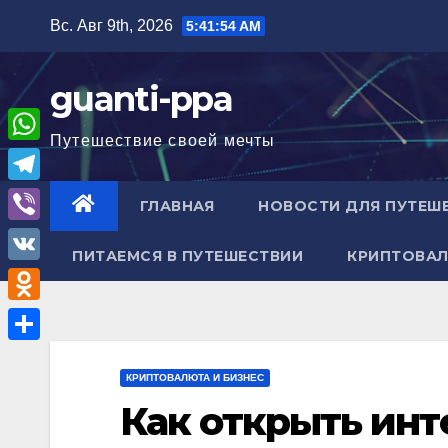
Перейти
Вс. Авг 9th, 2026
5:41:55 AM
к
содержимому
guanti-ppa
Путешествие своей мечты
W
h
T
ГЛАВНАЯ
НОВОСТИ ДЛЯ ПУТЕШ
a
e
V
t
ПИТАЕМСЯ В ПУТЕШЕСТВИИ
КРИПТОВАЛ
l
i
V
s
e
b
K
A
O
g
e
p
d
r
О
r
p
n
КРИПТОВАЛЮТА И БИЗНЕС
a
т
Как открыть инт
o
m
п
k