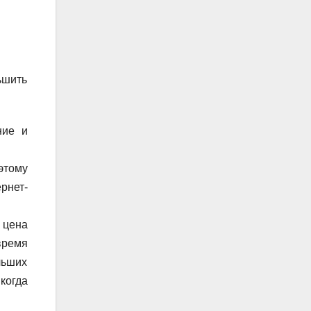
ьшить
ние и
этому
рнет-
 цена
время
льших
когда