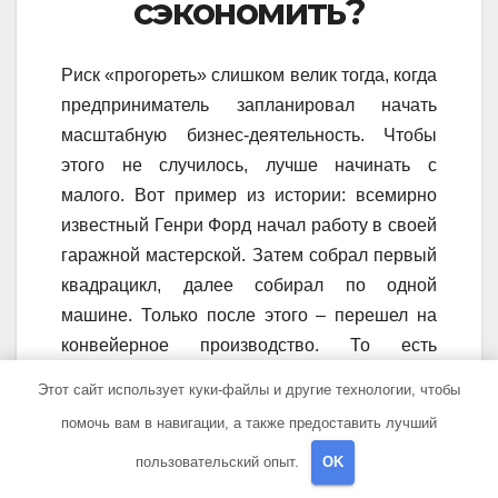
сэкономить?
Риск «прогореть» слишком велик тогда, когда
предприниматель запланировал начать
масштабную бизнес-деятельность. Чтобы
этого не случилось, лучше начинать с
малого. Вот пример из истории: всемирно
известный Генри Форд начал работу в своей
гаражной мастерской. Затем собрал первый
квадрацикл, далее собирал по одной
машине. Только после этого – перешел на
конвейерное производство. То есть
баснословной суммы денег для старта ему
Этот сайт использует куки-файлы и другие технологии, чтобы
не требовалось. Аналогичная история с
помочь вам в навигации, а также предоставить лучший
Майклом Цукербергом. Он начинал с того,
пользовательский опыт.
OK
что создал маленькую соцсеть для
студенческого общения. Позднее она