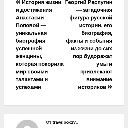
Навигация
История жизни
Георгий Распутин
и достижения
— загадочная
по
Анастасии
фигура русской
записям
Поповой —
истории, его
уникальная
биография,
биография
факты и события
успешной
из жизни до сих
женщины,
пор будоражат
которая покорила
умы и
мир своими
привлекают
талантами и
внимание
успехами
историков
От
travelbox27_