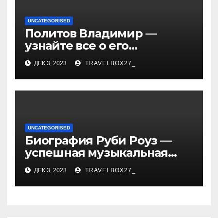
UNCATEGORISED
Политов Владимир —
узнайте все о его
биографии, возрасте и
ДЕК 3, 2023
TRAVELBOX27_
впечатляющих
достижениях!
UNCATEGORISED
Биография Руби Роуз —
успешная музыкальная
карьера, личная жизнь и
ДЕК 3, 2023
TRAVELBOX27_
знаковые достижения