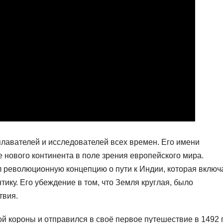
лавателей и исследователей всех времен. Его имени
 нового континента в поле зрения европейского мира.
л революционную концепцию о пути к Индии, которая включ
ику. Его убеждение в том, что Земля круглая, было
твия.
 короны и отправился в своё первое путешествие в 1492 г