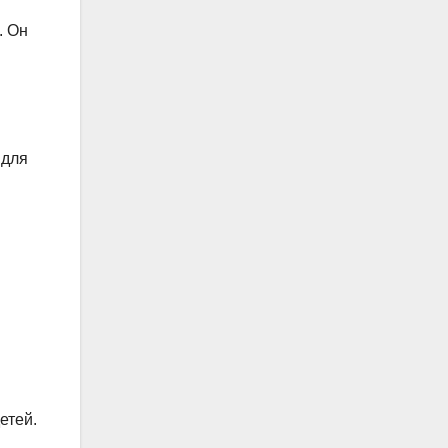
. Он
 для
етей.