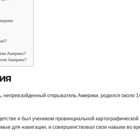
мерике
мб?
бом Америки?
ытия Америки?
фия
, непревзойденный открыватель Америки, родился около 1
детстве и был учеником провинциальной картографической
имые для навигации, и совершенствовал свои навыки во в