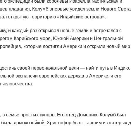
 его экспедиции были королевы Изабелла Кастильская и
цев плавания, Колумб впервые увидел земли Нового Света
звал открытую территорию «Индийские острова».
ку, и каждый раз открывал новые земли и встречался с
регам Карибского моря, Южной Америки и Центральной
вропейцев, которые достигли Америки и открыли новый мир
достичь своей первоначальной цели — найти путь в Индию.
альной экспансии европейских держав в Америке, и его
 человечества.
, в семье простых купцов. Его отец Доменико Колумб был
 была домохозяйкой. Христофор был старшим из пятерых д