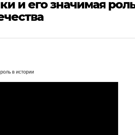
и и его значимая рол
ечества