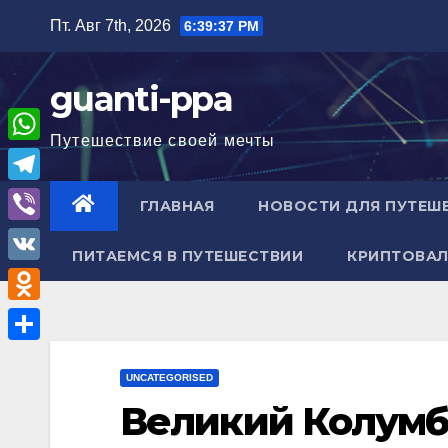
Перейти
Пт. Авг 7th, 2026
6:39:38 PM
к
содержимому
guanti-ppa
Путешествие своей мечты
W
h
T
ГЛАВНАЯ
НОВОСТИ ДЛЯ ПУТЕШ
a
e
V
t
ПИТАЕМСЯ В ПУТЕШЕСТВИИ
КРИПТОВАЛ
l
i
V
s
e
b
K
A
O
g
e
p
d
r
О
r
p
n
UNCATEGORISED
a
т
Великий Колумб
o
m
п
k