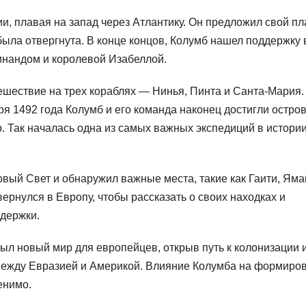
, плавая на запад через Атлантику. Он предложил свой пл
была отвергнута. В конце концов, Колумб нашел поддержку 
инандом и королевой Изабеллой.
ешествие на трех кораблях — Нинья, Пинта и Санта-Мария.
ря 1492 года Колумб и его команда наконец достигли остров
. Так началась одна из самых важных экспедиций в истори
вый Свет и обнаружил важные места, такие как Гаити, Яма
ернулся в Европу, чтобы рассказать о своих находках и
держки.
ыл новый мир для европейцев, открыв путь к колонизации 
 между Евразией и Америкой. Влияние Колумба на формиро
енимо.