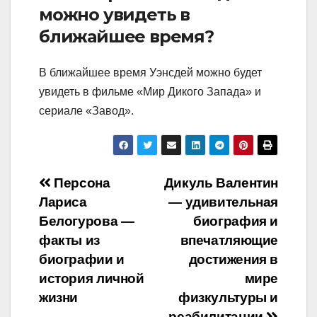
можно увидеть в
ближайшее время?
В ближайшее время Уэнсдей можно будет
увидеть в фильме «Мир Дикого Запада» и
сериале «Завод».
Навигация
Персона
Дикуль Валентин
Лариса
— удивительная
по
Белогурова —
биография и
записям
факты из
впечатляющие
биографии и
достижения в
история личной
мире
жизни
физкультуры и
реабилитации