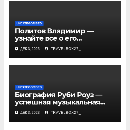
UNCATEGORISED
Политов Владимир —
узнайте все о его
биографии, возрасте и
ДЕК 3, 2023
TRAVELBOX27_
впечатляющих
достижениях!
UNCATEGORISED
Биография Руби Роуз —
успешная музыкальная
карьера, личная жизнь и
ДЕК 3, 2023
TRAVELBOX27_
знаковые достижения