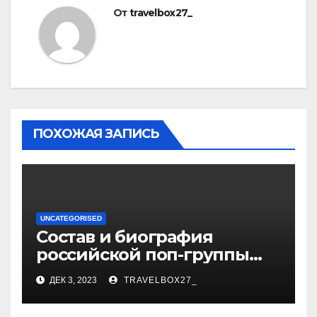
От
travelbox27_
ПОХОЖАЯ ЗАПИСЬ
UNCATEGORISED
Состав и биография
российской поп-группы
«Иванушки интернешнл»
ДЕК 3, 2023
TRAVELBOX27_
— история успеха, музыка
и судьбы участников