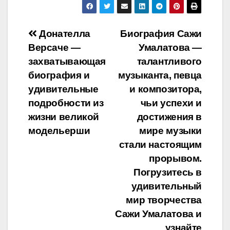
Навигация
Донателла
Биография Сажи
Версаче —
Умалатова —
по
захватывающая
талантливого
записям
биография и
музыканта, певца
удивительные
и композитора,
подробности из
чьи успехи и
жизни великой
достижения в
модельерши
мире музыки
стали настоящим
прорывом.
Погрузитесь в
удивительный
мир творчества
Сажи Умалатова и
узнайте