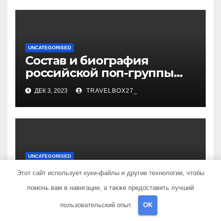
UNCATEGORISED
Состав и биография
российской поп-группы
«Иванушки интернешнл»
ДЕК 3, 2023
TRAVELBOX27_
— история успеха, музыка
и судьбы участников
UNCATEGORISED
Политов Владимир —
Этот сайт использует куки-файлы и другие технологии, чтобы
узнайте все о его
помочь вам в навигации, а также предоставить лучший
биографии, возрасте и
ДЕК 3, 2023
TRAVELBOX27_
впечатляющих
пользовательский опыт.
OK
достижениях!