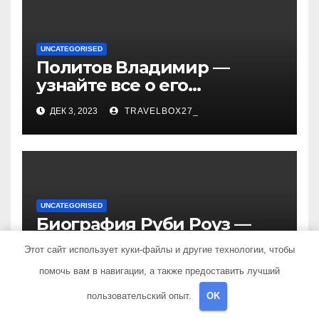
UNCATEGORISED
Политов Владимир —
узнайте все о его
биографии, возрасте и
ДЕК 3, 2023
TRAVELBOX27_
впечатляющих
достижениях!
UNCATEGORISED
Биография Руби Роуз —
успешная музыкальная
Этот сайт использует куки-файлы и другие технологии, чтобы
карьера, личная жизнь и
ДЕК 3, 2023
TRAVELBOX27_
помочь вам в навигации, а также предоставить лучший
знаковые достижения
пользовательский опыт.
OK