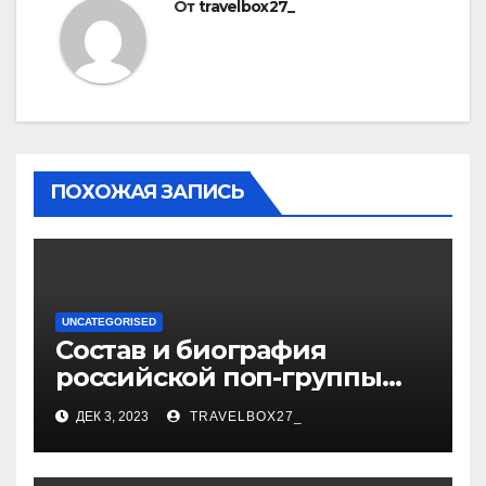
От
travelbox27_
ПОХОЖАЯ ЗАПИСЬ
UNCATEGORISED
Состав и биография
российской поп-группы
«Иванушки интернешнл»
ДЕК 3, 2023
TRAVELBOX27_
— история успеха, музыка
и судьбы участников