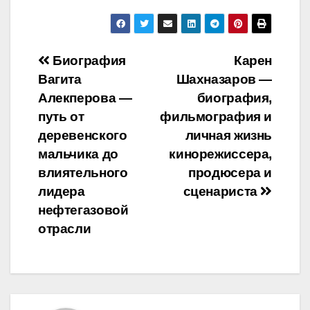
Навигация
Биография
Карен
Вагита
Шахназаров —
по
Алекперова —
биография,
записям
путь от
фильмография и
деревенского
личная жизнь
мальчика до
кинорежиссера,
влиятельного
продюсера и
лидера
сценариста
нефтегазовой
отрасли