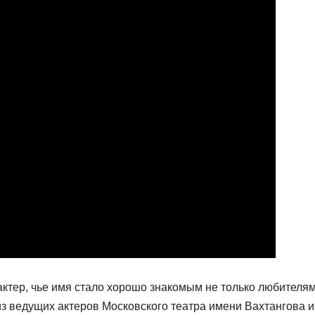
ктер, чье имя стало хорошо знакомым не только любителя
 из ведущих актеров Московского театра имени Вахтангова и