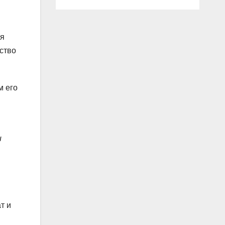
ия
рство
м его
и
т и