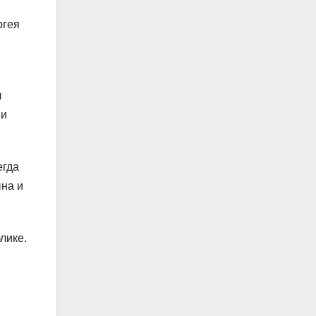
ргея
л
ми
егда
ына и
лике.