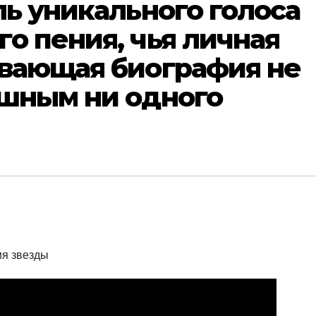
ль уникального голоса
о пения, чья личная
ывающая биография не
ушным ни одного