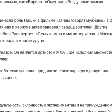
х фильмах, как «Вариант «Омега»», «Воздушные замки»,
инесла роль Пашки в фильме «О чём говорят мужчины» в 
аянию и харизме актёр завоевал сердца зрителей. Другие
ебя: «Рафферти», «Семь гномов и магия зеркала», «Москва
город» и многие другие.
театре. Он является артистом МХАТ, где исполнил множест
ллег.
роботенко успешно продолжает свою карьеру и радует нас
на сцене.
уальность, склонность к экспериментам и непринужденно
о юмора позволяло ему легко обретать друзей и быть душой