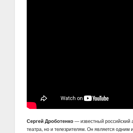
Сергей Дроботенко
— известный российский а
театра, но и телезрителям. Он является одним