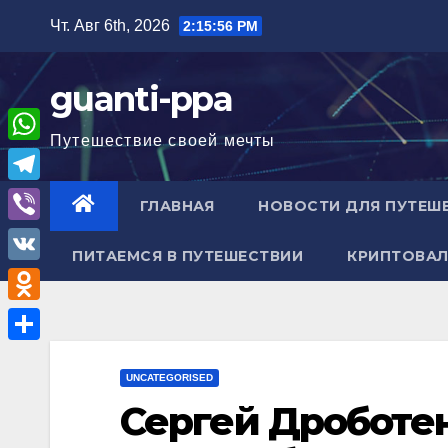
Перейти
Чт. Авг 6th, 2026
2:15:57 PM
к
содержимому
guanti-ppa
Путешествие своей мечты
W
h
T
ГЛАВНАЯ
НОВОСТИ ДЛЯ ПУТЕШ
a
e
V
t
ПИТАЕМСЯ В ПУТЕШЕСТВИИ
КРИПТОВАЛ
l
i
V
s
e
b
K
A
O
g
e
p
d
r
О
r
p
n
UNCATEGORISED
a
т
Сергей Дроботен
o
m
п
k