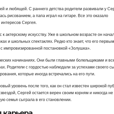
й и любящей. С раннего детства родители развивали у Се
ась рисованием, а папа играл на гитаре. Все это оказало
 интересов Сергея.
с к актерскому искусству. Уже в школьном возрасте он нача
ах и школьных спектаклях. Редко кто знает, что его первы
ы с импровизированной постановкой «Золушка».
ческих начинаниях. Они были главными болельщиками и вс
ах. Родители с гордостью наблюдали за успехами своего с
рования, которые иногда встречались на его пути.
вый уровень после того, как он стал известен широкой пуб
 звездой, Сергей остается верен своим корням и никогда не
рую семья сыграла в его становлении.
я карьера