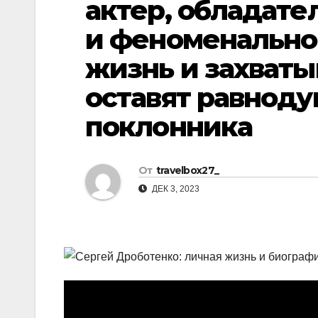
актер, обладате
р
l
а
и феноменальног
a
в
жизнь и захват
s
и
оставят равнод
s
т
n
ь
поклонника
i
k
От
travelbox27_
i
ДЕК 3, 2023