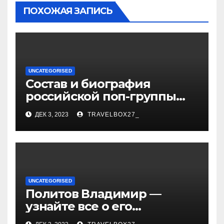
ПОХОЖАЯ ЗАПИСЬ
UNCATEGORISED
Состав и биография
российской поп-группы
«Иванушки интернешнл»
ДЕК 3, 2023
TRAVELBOX27_
— история успеха, музыка
и судьбы участников
UNCATEGORISED
Политов Владимир —
узнайте все о его
биографии, возрасте и