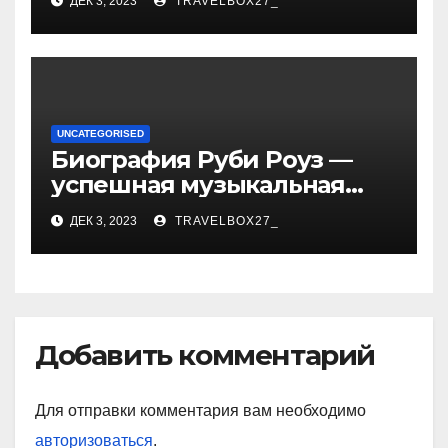
ДЕК 3, 2023
TRAVELBOX27_
впечатляющих
достижениях!
UNCATEGORISED
Биография Руби Роуз —
успешная музыкальная
карьера, личная жизнь и
ДЕК 3, 2023
TRAVELBOX27_
знаковые достижения
Добавить комментарий
Для отправки комментария вам необходимо
авторизоваться
.