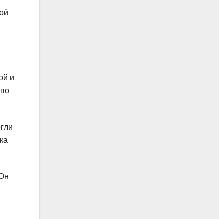
ной
ой и
тво
огли
ка
 Он