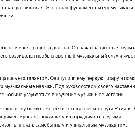
еставал развиваться. Это стало фундаментом его музыкаль
нейшем.
бности еще с раннего детства. Он начал заниматься музык
 у него развивался необыкновенный музыкальный слух и чувс
щались его талантом. Они купили ему первую гитару и пом
его музыкальные навыки. Под руководством своего наставни
се больше углубляться в изучение музыки и ее истории.
вершенству были важной частью творческого пути Рамиля.
периментировал с звучанием и сотрудничал с другими
ризонты и стать самобытным и уникальным музыкантом.