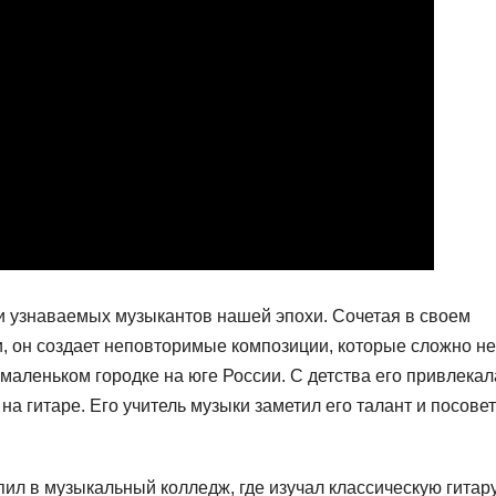
и узнаваемых музыкантов нашей эпохи. Сочетая в своем
и, он создает неповторимые композиции, которые сложно не
 маленьком городке на юге России. С детства его привлекал
 на гитаре. Его учитель музыки заметил его талант и посове
ил в музыкальный колледж, где изучал классическую гитару