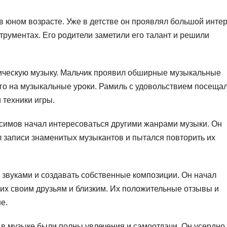
 юном возрасте. Уже в детстве он проявлял большой интер
рументах. Его родители заметили его талант и решили
сическую музыку. Мальчик проявил обширные музыкальные
его на музыкальные уроки. Рамиль с удовольствием посеща
 техники игры.
симов начал интересоваться другими жанрами музыки. Он
л записи знаменитых музыкантов и пытался повторить их
 звуками и создавать собственные композиции. Он начал
 их своим друзьям и близким. Их положительные отзывы и
е.
в музыке были полны увлечения и самоотдачи. Он усердно