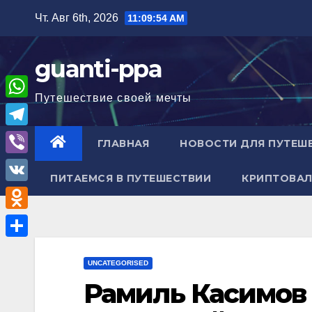
Перейти
Чт. Авг 6th, 2026
11:09:55 AM
к
содержимому
guanti-ppa
Путешествие своей мечты
W
h
T
ГЛАВНАЯ
НОВОСТИ ДЛЯ ПУТЕШ
a
e
V
t
ПИТАЕМСЯ В ПУТЕШЕСТВИИ
КРИПТОВАЛ
l
i
V
s
e
b
K
A
O
g
e
p
d
r
О
r
p
n
UNCATEGORISED
a
т
Рамиль Касимов
o
m
п
k