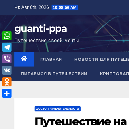
Перейти
Чт. Авг 6th, 2026
10:08:57 AM
к
содержимому
guanti-ppa
Путешествие своей мечты
W
h
T
ГЛАВНАЯ
НОВОСТИ ДЛЯ ПУТЕШ
a
e
V
t
ПИТАЕМСЯ В ПУТЕШЕСТВИИ
КРИПТОВАЛ
l
i
V
s
e
b
K
A
O
g
e
p
d
r
О
r
p
n
ДОСТОПРИМЕЧАТЕЛЬНОСТИ
a
т
Путешествие на 
o
m
п
k