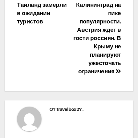
Таиланд замерли
Калининград на
по
в ожидании
пике
записям
туристов
популярности.
Австрия ждет в
гости россиян. В
Крыму не
планируют
ужесточать
ограничения
От
travelbox27_