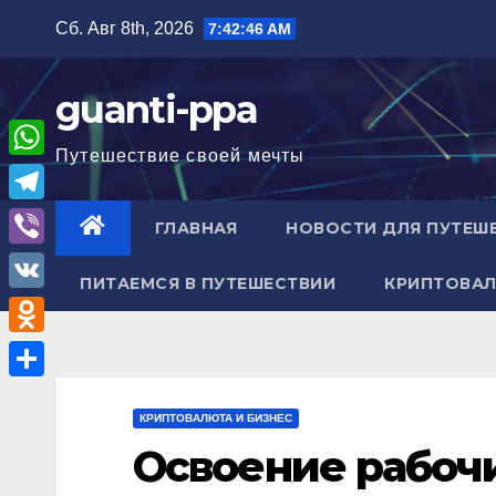
Перейти
Сб. Авг 8th, 2026
7:42:47 AM
к
содержимому
guanti-ppa
Путешествие своей мечты
W
h
T
ГЛАВНАЯ
НОВОСТИ ДЛЯ ПУТЕШ
a
e
V
t
ПИТАЕМСЯ В ПУТЕШЕСТВИИ
КРИПТОВАЛ
l
i
V
s
e
b
K
A
O
g
e
p
d
r
О
r
p
n
КРИПТОВАЛЮТА И БИЗНЕС
a
т
Освоение рабоч
o
m
п
k