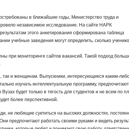
востребованы в ближайшие годы, Министерство труда и
провело независимое исследование. На сайте НАРК
 результатам этого анкетирования сформирована таблица
ании учебные заведения могут определить, сколько ученик
пны при мониторинге сайтов вакансий. Такой подход больш
.
, так и женщинам. Выпускники, интересующиеся каким-либ
детально изучать интеллектуальную программу, предпочитают
 Вузах будет только в тягость для студентов и не всем по п
удет более перспективной.
ди, не любящие суетиться на высоких должностях, постоян
Они предпочитают работать своими руками и видеть резуль
отники, которые любят и понимают свою работу, ответствен