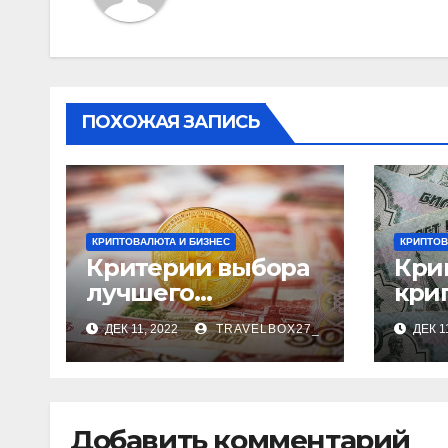
ПОХОЖАЯ ЗАПИСЬ
КРИПТОВАЛЮТА И БИЗНЕС
КРИПТОВ
Критерии выбора
Кри
лучшего
кри
обменника
ий 
ДЕК 11, 2022
TRAVELBOX27_
ДЕК 1
Добавить комментарий