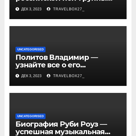
«Иванушки интернешнл»
ДЕК 3, 2023
TRAVELBOX27_
— история успеха, музыка
и судьбы участников
UNCATEGORISED
Политов Владимир —
узнайте все о его
биографии, возрасте и
ДЕК 3, 2023
TRAVELBOX27_
впечатляющих
достижениях!
UNCATEGORISED
Биография Руби Роуз —
успешная музыкальная