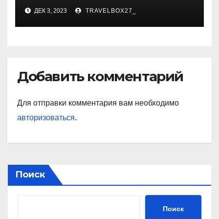
карьера, личная жизнь и
ДЕК 3, 2023
TRAVELBOX27_
знаковые достижения
Добавить комментарий
Для отправки комментария вам необходимо
авторизоваться
.
Поиск
Поиск