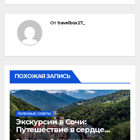
От
travelbox27_
ПОХОЖАЯ ЗАПИСЬ
ПОЛЕЗНЫЕ СОВЕТЫ
Экскурсии в Сочи:
Путешествие в сердце
Черноморского курорта