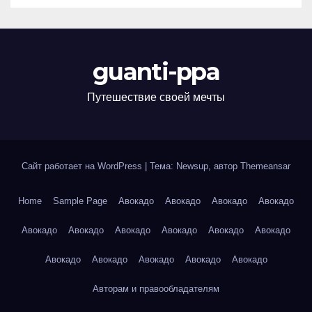
guanti-ppa
Путешествие своей мечты
Сайт работает на WordPress
|
Тема: Newsup, автор
Themeansar
Home
Sample Page
Авокадо
Авокадо
Авокадо
Авокадо
Авокадо
Авокадо
Авокадо
Авокадо
Авокадо
Авокадо
Авокадо
Авокадо
Авокадо
Авокадо
Авокадо
Авторам и правообладателям