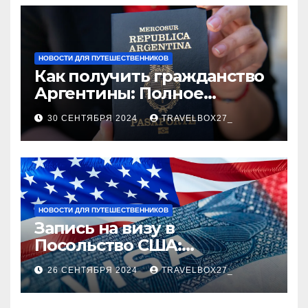
НОВОСТИ ДЛЯ ПУТЕШЕСТВЕННИКОВ
Как получить гражданство
Аргентины: Полное
руководство
30 СЕНТЯБРЯ 2024
TRAVELBOX27_
НОВОСТИ ДЛЯ ПУТЕШЕСТВЕННИКОВ
Запись на визу в
Посольство США:
Пошаговое руководство
26 СЕНТЯБРЯ 2024
TRAVELBOX27_