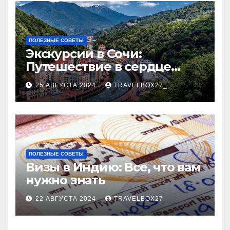
ПОЛЕЗНЫЕ СОВЕТЫ
Экскурсии в Сочи:
Путешествие в сердце
Черноморского курорта
25 АВГУСТА 2024
TRAVELBOX27_
ПОЛЕЗНЫЕ СОВЕТЫ
Визы в Индию: Все, что вам
нужно знать
22 АВГУСТА 2024
TRAVELBOX27_