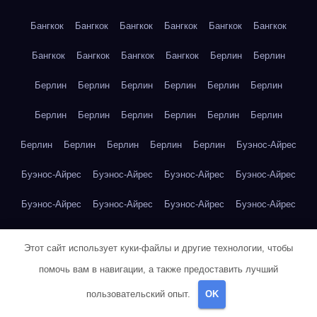
Бангкок
Бангкок
Бангкок
Бангкок
Бангкок
Бангкок
Бангкок
Бангкок
Бангкок
Бангкок
Берлин
Берлин
Берлин
Берлин
Берлин
Берлин
Берлин
Берлин
Берлин
Берлин
Берлин
Берлин
Берлин
Берлин
Берлин
Берлин
Берлин
Берлин
Берлин
Буэнос-Айрес
Буэнос-Айрес
Буэнос-Айрес
Буэнос-Айрес
Буэнос-Айрес
Буэнос-Айрес
Буэнос-Айрес
Буэнос-Айрес
Буэнос-Айрес
Буэнос-Айрес
Буэнос-Айрес
Буэнос-Айрес
Буэнос-Айрес
Этот сайт использует куки-файлы и другие технологии, чтобы
Буэнос-Айрес
Буэнос-Айрес
Буэнос-Айрес
Буэнос-Айрес
помочь вам в навигации, а также предоставить лучший
Буэнос-Айрес
Буэнос-Айрес
Виктор Гюго — Отверженные
пользовательский опыт.
OK