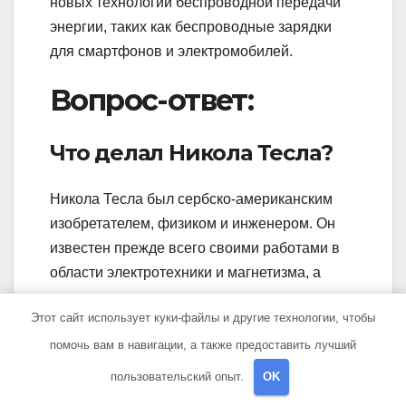
новых технологий беспроводной передачи
энергии, таких как беспроводные зарядки
для смартфонов и электромобилей.
Вопрос-ответ:
Что делал Никола Тесла?
Никола Тесла был сербско-американским
изобретателем, физиком и инженером. Он
известен прежде всего своими работами в
области электротехники и магнетизма, а
также построил первую систему для
Этот сайт использует куки-файлы и другие технологии, чтобы
передачи электрической энергии на большие
помочь вам в навигации, а также предоставить лучший
расстояния.
пользовательский опыт.
OK
Какие открытия сделал