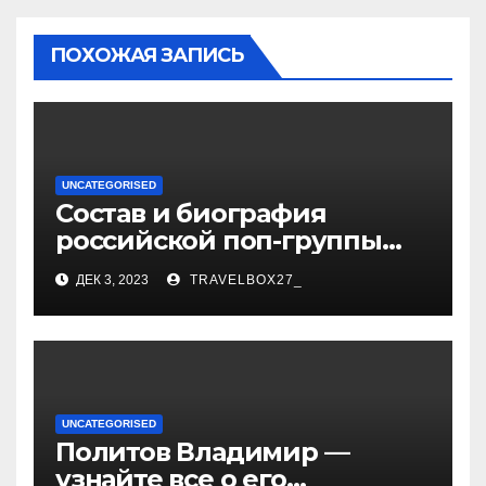
ПОХОЖАЯ ЗАПИСЬ
UNCATEGORISED
Состав и биография
российской поп-группы
«Иванушки интернешнл»
ДЕК 3, 2023
TRAVELBOX27_
— история успеха, музыка
и судьбы участников
UNCATEGORISED
Политов Владимир —
узнайте все о его