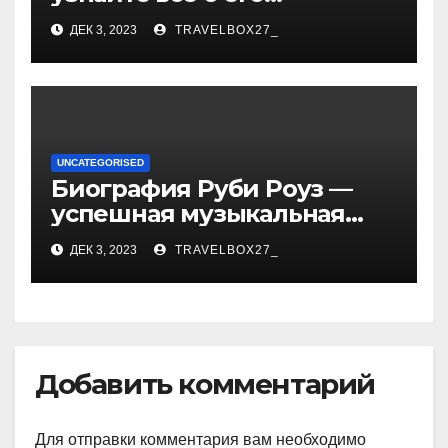
биографии, возрасте и
ДЕК 3, 2023
TRAVELBOX27_
впечатляющих
достижениях!
UNCATEGORISED
Биография Руби Роуз —
успешная музыкальная
карьера, личная жизнь и
ДЕК 3, 2023
TRAVELBOX27_
знаковые достижения
Добавить комментарий
Для отправки комментария вам необходимо