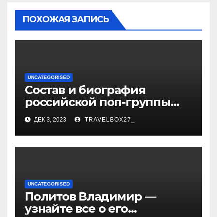
ПОХОЖАЯ ЗАПИСЬ
UNCATEGORISED
Состав и биография
российской поп-группы
«Иванушки интернешнл»
ДЕК 3, 2023
TRAVELBOX27_
— история успеха, музыка
и судьбы участников
UNCATEGORISED
Политов Владимир —
узнайте все о его