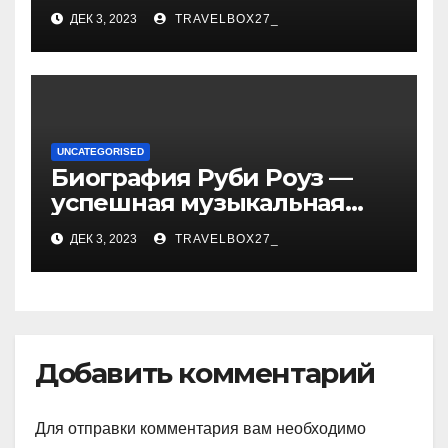
биографии, возрасте и
ДЕК 3, 2023
TRAVELBOX27_
впечатляющих
достижениях!
UNCATEGORISED
Биография Руби Роуз —
успешная музыкальная
карьера, личная жизнь и
ДЕК 3, 2023
TRAVELBOX27_
знаковые достижения
Добавить комментарий
Для отправки комментария вам необходимо