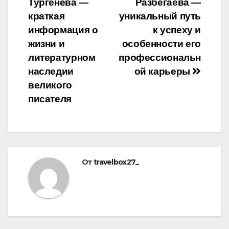
Тургенева —
Разбегаева —
записям
краткая
уникальный путь
информация о
к успеху и
жизни и
особенности его
литературном
профессиональн
наследии
ой карьеры
великого
писателя
От
travelbox27_