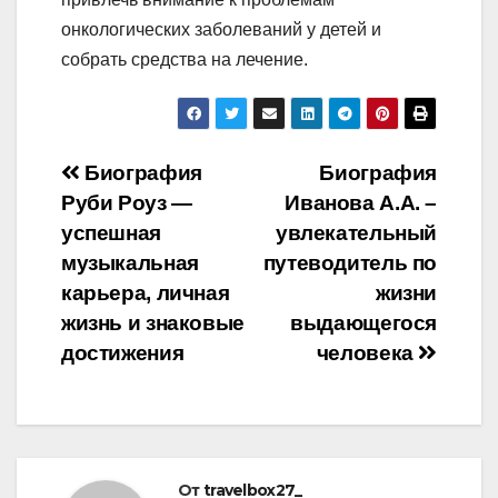
онкологических заболеваний у детей и
собрать средства на лечение.
Навигация
Биография
Биография
Руби Роуз —
Иванова А.А. –
по
успешная
увлекательный
записям
музыкальная
путеводитель по
карьера, личная
жизни
жизнь и знаковые
выдающегося
достижения
человека
От
travelbox27_