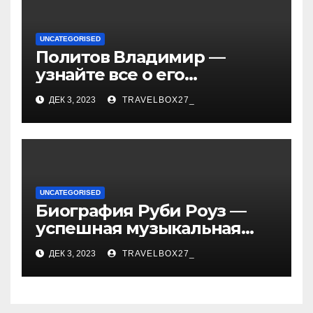
UNCATEGORISED
Политов Владимир —
узнайте все о его
биографии, возрасте и
ДЕК 3, 2023
TRAVELBOX27_
впечатляющих
достижениях!
UNCATEGORISED
Биография Руби Роуз —
успешная музыкальная
карьера, личная жизнь и
ДЕК 3, 2023
TRAVELBOX27_
знаковые достижения