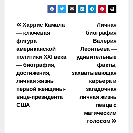
Навигация
Харрис Камала
Личная
— ключевая
биография
по
фигура
Валерия
записям
американской
Леонтьева —
политики XXI века
удивительные
— биография,
факты,
достижения,
захватывающая
личная жизнь
карьера и
первой женщины-
загадочная
вице-президента
личная жизнь
США
певца с
магическим
голосом