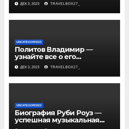
«Иванушки интернешнл»
ДЕК 3, 2023
TRAVELBOX27_
— история успеха, музыка
и судьбы участников
UNCATEGORISED
Политов Владимир —
узнайте все о его
биографии, возрасте и
ДЕК 3, 2023
TRAVELBOX27_
впечатляющих
достижениях!
UNCATEGORISED
Биография Руби Роуз —
успешная музыкальная
карьера, личная жизнь и