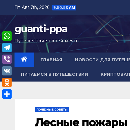
Перейти
Пт. Авг 7th, 2026
9:50:55 AM
к
содержимому
guanti-ppa
Путешествие своей мечты
W
h
T
ГЛАВНАЯ
НОВОСТИ ДЛЯ ПУТЕШ
a
e
V
t
ПИТАЕМСЯ В ПУТЕШЕСТВИИ
КРИПТОВАЛ
l
i
V
s
e
b
K
A
O
g
e
p
d
r
О
r
p
n
ПОЛЕЗНЫЕ СОВЕТЫ
a
т
Лесные пожары 
o
m
п
k