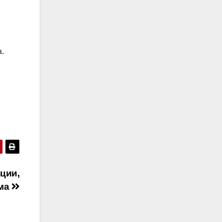
а.
ции,
зма