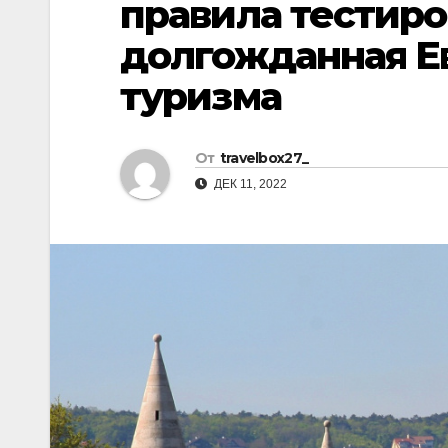
правила тестиро
р
l
а
долгожданная Ев
a
в
туризма
s
и
s
т
n
От
travelbox27_
ь
ДЕК 11, 2022
i
k
i