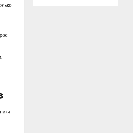
олько
прос
,
з
нники