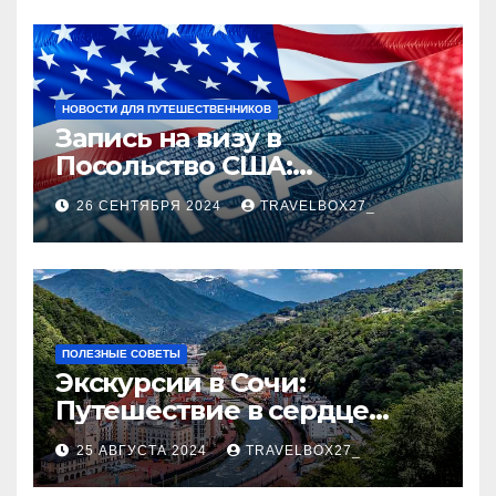
НОВОСТИ ДЛЯ ПУТЕШЕСТВЕННИКОВ
Запись на визу в
Посольство США:
Пошаговое руководство
26 СЕНТЯБРЯ 2024
TRAVELBOX27_
ПОЛЕЗНЫЕ СОВЕТЫ
Экскурсии в Сочи:
Путешествие в сердце
Черноморского курорта
25 АВГУСТА 2024
TRAVELBOX27_