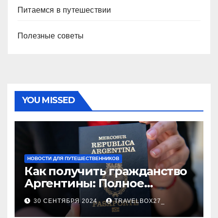
Питаемся в путешествии
Полезные советы
YOU MISSED
НОВОСТИ ДЛЯ ПУТЕШЕСТВЕННИКОВ
Как получить гражданство
Аргентины: Полное
руководство
30 СЕНТЯБРЯ 2024
TRAVELBOX27_