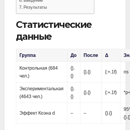
Введение
Результаты
Статистические
данные
Группа
До
После
Δ
Зн
Контрольная (684
{}.
{}.{}
{:+.1f}
ns
чел.)
{}
Экспериментальная
{}.
{}.{}
{:+.1f}
*p<
(4643 чел.)
{}
95%
Эффект Коэна d
–
–
{}.{}
{}.{