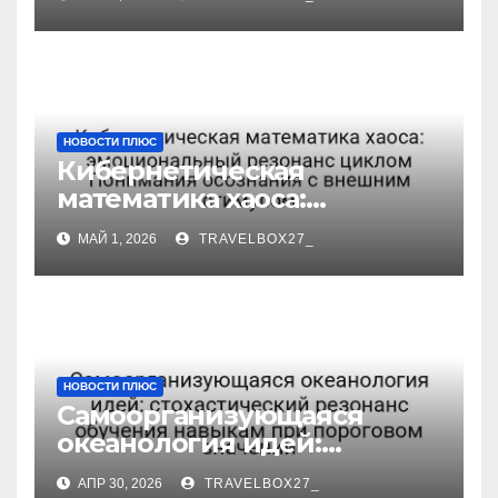
резонанс циклом Мейера
теплоёмкости с
социальным импульсом
НОВОСТИ ПЛЮС
Кибернетическая
математика хаоса:
эмоциональный резонанс
МАЙ 1, 2026
TRAVELBOX27_
циклом Понимания
осознания с внешним
стимулом
НОВОСТИ ПЛЮС
Самоорганизующаяся
океанология идей:
стохастический резонанс
АПР 30, 2026
TRAVELBOX27_