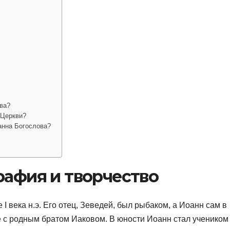
ва?
 Церкви?
анна Богослова?
рафия и творчество
I века н.э. Его отец, Зеведей, был рыбаком, а Иоанн сам в
 с родным братом Иаковом. В юности Иоанн стал учеником