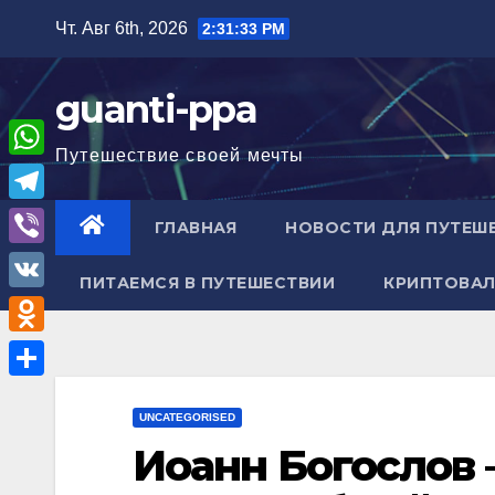
Перейти
Чт. Авг 6th, 2026
2:31:33 PM
к
содержимому
guanti-ppa
Путешествие своей мечты
W
h
T
ГЛАВНАЯ
НОВОСТИ ДЛЯ ПУТЕШ
a
e
V
t
ПИТАЕМСЯ В ПУТЕШЕСТВИИ
КРИПТОВАЛ
l
i
V
s
e
b
K
A
O
g
e
p
d
r
О
r
p
n
UNCATEGORISED
a
т
Иоанн Богослов
o
m
п
k