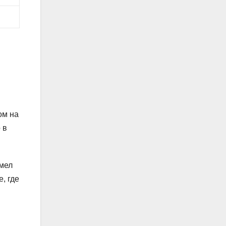
ом на
 в
имел
, где