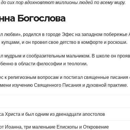
до сих пор вдохновляют миллионы людей по всему миру.
нна Богослова
ол любви», родился в городе Эфес на западном побережье 
и купцами, и он провел свое детство в комфорте и роскоши.
ыл мудрым и сообразительным мальчиком. В школе он проя
обенно в области философии и теологии.
с к религиозным вопросам и постигал священные писания 
емени изучению Священного Писания и духовной практике.
са Христа и был одним из двенадцати апостолов
от Иоанна, три маленькие Епископы и Откровение