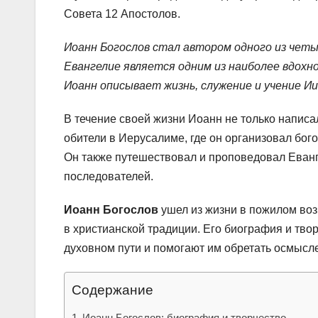
Совета 12 Апостолов.
Иоанн Богослов стал автором одного из четы
Евангелие является одним из наиболее вдохно
Иоанн описывает жизнь, служение и учение Иис
В течение своей жизни Иоанн не только напис
обители в Иерусалиме, где он организовал бо
Он также путешествовал и проповедовал Еванг
последователей.
Иоанн Богослов
ушел из жизни в пожилом воз
в христианской традиции. Его биография и тв
духовном пути и помогают им обретать осмысле
Содержание
Иоанн Богослов: биография и творчество