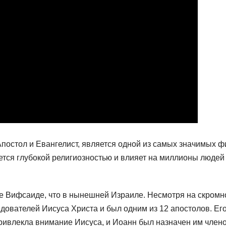
Апостол и Евангелист, является одной из самых значимых ф
ается глубокой религиозностью и влияет на миллионы людей
оде Вифсаиде, что в нынешней Израиле. Несмотря на скромн
дователей Иисуса Христа и был одним из 12 апостолов. Ег
привлекла внимание Иисуса, и Иоанн был назначен им член