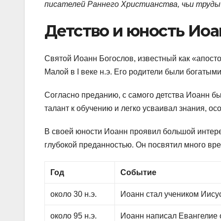
писателей Раннего Христианства, чьи труды 
Детство и юность Иоа
Святой Иоанн Богослов, известный как «апост
Малой в I веке н.э. Его родители были богатым
Согласно преданию, с самого детства Иоанн б
талант к обучению и легко усваивал знания, ос
В своей юности Иоанн проявил большой интере
глубокой преданностью. Он посвятил много вр
Год
Событие
около 30 н.э.
Иоанн стал учеником Иису
около 95 н.э.
Иоанн написал Евангелие 