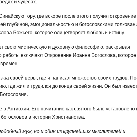
ведях и чудесах.
инайскую гору, где вскоре после этого получил откровение
оей глубиной, эмоциональностью и богословскими толкован
лова Божьего, которое олицетворяет любовь и истину.
т свою мистическую и духовную философию, раскрывая
о работы включают Откровение Иоанна Богослова, которое
 времен.
з-за своей веры, где и написал множество своих трудов. П
ю, где жил и трудился до конца своей жизни. Он был извес
 Богословия.
 в Антиохии. Его почитание как святого было установлено 
 богословов в истории Христианства.
подобный муж, но и один из крупнейших мыслителей и