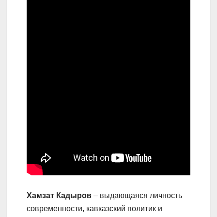
Хамзат Кадыров
– выдающаяся личность
современности, кавказский политик и