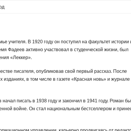
од
ье учителя. В 1920 году он поступил на факультет истории 
мя Фадеев активно участвовал в студенческой жизни, был
ения «Леккер».
естве писателя, опубликовав свой первый рассказ. После
 изданиях, в том числе в газете «Красная новь» и журнале
ачал писать в 1938 году и закончил в 1941 году. Роман б
енной войне. Он стал национальным бестселлером и прине
рмационном управлении, карьерно продвигаясь от редакт