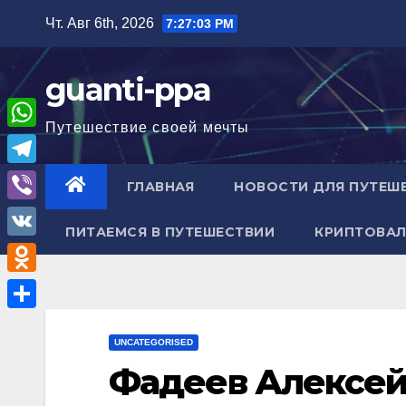
Перейти
Чт. Авг 6th, 2026
7:27:04 PM
к
содержимому
guanti-ppa
Путешествие своей мечты
W
h
T
ГЛАВНАЯ
НОВОСТИ ДЛЯ ПУТЕШ
a
e
V
t
ПИТАЕМСЯ В ПУТЕШЕСТВИИ
КРИПТОВАЛ
l
i
V
s
e
b
K
A
O
g
e
p
d
r
О
r
p
n
UNCATEGORISED
a
т
Фадеев Алексей
o
m
п
k