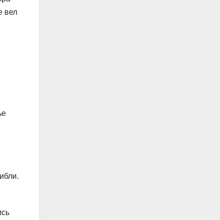
е вел
ье
ибли.
ись