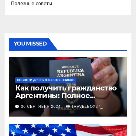
Полезные советы
YOU MISSED
НОВОСТИ ДЛЯ ПУТЕШЕСТВЕННИКОВ
Как получить гражданство
Аргентины: Полное
руководство
30 СЕНТЯБРЯ 2024
TRAVELBOX27_