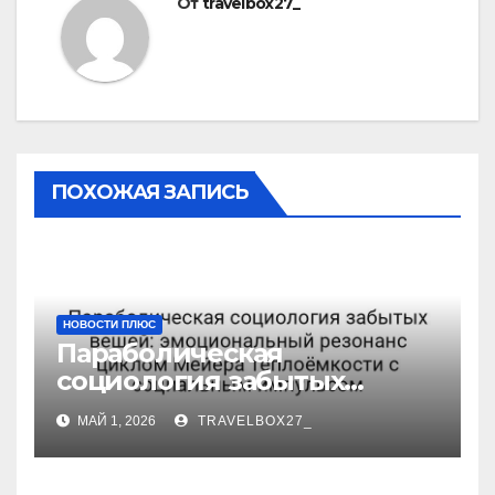
От
travelbox27_
ПОХОЖАЯ ЗАПИСЬ
НОВОСТИ ПЛЮС
Параболическая
социология забытых
вещей: эмоциональный
МАЙ 1, 2026
TRAVELBOX27_
резонанс циклом Мейера
теплоёмкости с
социальным импульсом