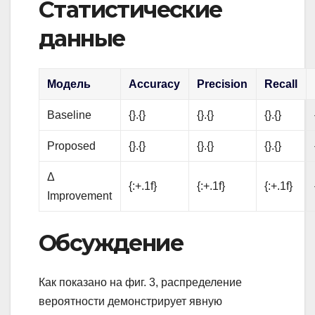
Статистические
данные
Модель
Accuracy
Precision
Recall
Baseline
{}.{}
{}.{}
{}.{}
Proposed
{}.{}
{}.{}
{}.{}
Δ
{:+.1f}
{:+.1f}
{:+.1f}
Improvement
Обсуждение
Как показано на фиг. 3, распределение
вероятности демонстрирует явную