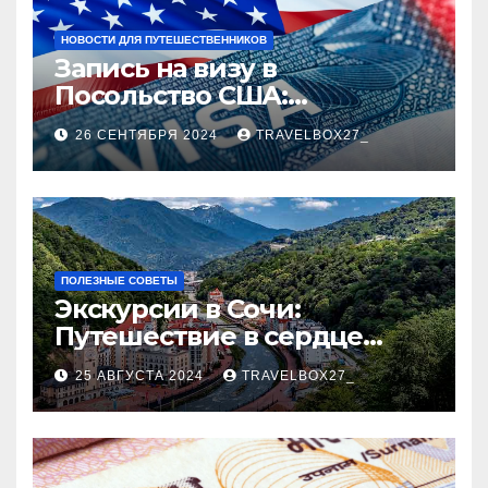
НОВОСТИ ДЛЯ ПУТЕШЕСТВЕННИКОВ
Запись на визу в
Посольство США:
Пошаговое руководство
26 СЕНТЯБРЯ 2024
TRAVELBOX27_
ПОЛЕЗНЫЕ СОВЕТЫ
Экскурсии в Сочи:
Путешествие в сердце
Черноморского курорта
25 АВГУСТА 2024
TRAVELBOX27_