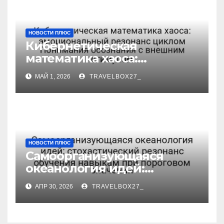
НОВОСТИ ПЛЮС
Кибернетическая
математика хаоса:
эмоциональный резонанс
МАЙ 1, 2026
TRAVELBOX27_
циклом Понимания
осознания с внешним
стимулом
НОВОСТИ ПЛЮС
Самоорганизующаяся
океанология идей:
стохастический резонанс
АПР 30, 2026
TRAVELBOX27_
обучения навыкам при
пороговом значении