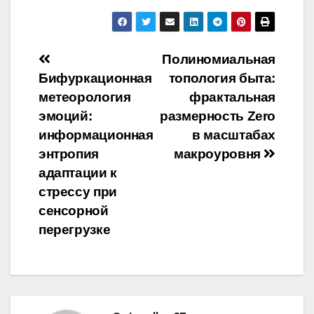
Навигация
Полиномиальная
Бифуркационная
топология быта:
по
метеорология
фрактальная
записям
эмоций:
размерность Zero
информационная
в масштабах
энтропия
макроуровня
адаптации к
стрессу при
сенсорной
перегрузке