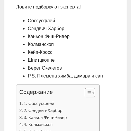
Ловите подборку от эксперта!
Соссусфлей
Сэндвич-Харбор
Каньон Фиш-Ривер
Колманскоп
Кейп-Кросс
Шпитцкоппе
Берег Скелетов
P.S. Племена химба, дамара и сан
Содержание
1. Соссусфлей
2. Сэндвич-Харбор
3. Каньон Фиш-Ривер
4. Колманскоп