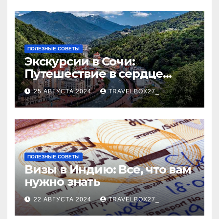
ПОЛЕЗНЫЕ СОВЕТЫ
Экскурсии в Сочи:
Путешествие в сердце
Черноморского курорта
25 АВГУСТА 2024
TRAVELBOX27_
ПОЛЕЗНЫЕ СОВЕТЫ
Визы в Индию: Все, что вам
нужно знать
22 АВГУСТА 2024
TRAVELBOX27_