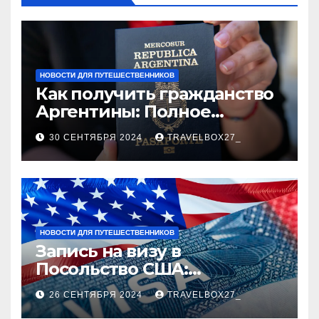
НОВОСТИ ДЛЯ ПУТЕШЕСТВЕННИКОВ
Как получить гражданство
Аргентины: Полное
руководство
30 СЕНТЯБРЯ 2024
TRAVELBOX27_
НОВОСТИ ДЛЯ ПУТЕШЕСТВЕННИКОВ
Запись на визу в
Посольство США:
Пошаговое руководство
26 СЕНТЯБРЯ 2024
TRAVELBOX27_