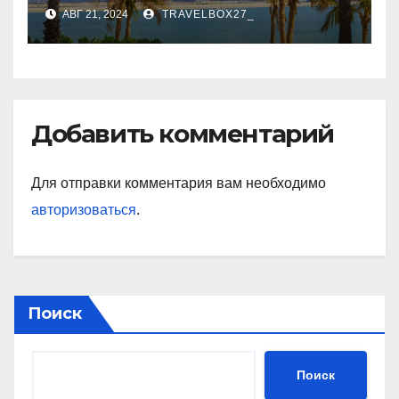
культурное сердце ОАЭ
АВГ 21, 2024
TRAVELBOX27_
Добавить комментарий
Для отправки комментария вам необходимо
авторизоваться
.
Поиск
Поиск