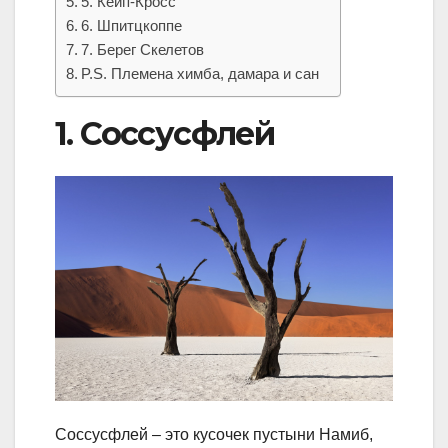
5. Кейп-Кросс
6. Шпитцкоппе
7. Берег Скелетов
P.S. Племена химба, дамара и сан
1. Соссусфлей
Соссусфлей – это кусочек пустыни Намиб,