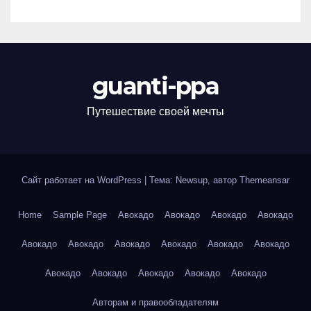
guanti-ppa
Путешествие своей мечты
Сайт работает на WordPress
|
Тема: Newsup, автор
Themeansar
Home
Sample Page
Авокадо
Авокадо
Авокадо
Авокадо
Авокадо
Авокадо
Авокадо
Авокадо
Авокадо
Авокадо
Авокадо
Авокадо
Авокадо
Авокадо
Авокадо
Авторам и правообладателям