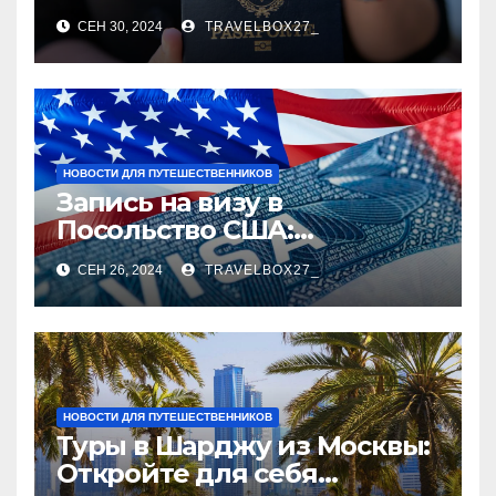
руководство
СЕН 30, 2024
TRAVELBOX27_
НОВОСТИ ДЛЯ ПУТЕШЕСТВЕННИКОВ
Запись на визу в
Посольство США:
Пошаговое руководство
СЕН 26, 2024
TRAVELBOX27_
НОВОСТИ ДЛЯ ПУТЕШЕСТВЕННИКОВ
Туры в Шарджу из Москвы:
Откройте для себя