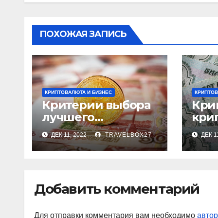
ПОХОЖАЯ ЗАПИСЬ
КРИПТОВАЛЮТА И БИЗНЕС
КРИПТОВ
Критерии выбора
Кри
лучшего
кри
обменника
ий 
ДЕК 11, 2022
TRAVELBOX27_
ДЕК 1
Добавить комментарий
Для отправки комментария вам необходимо
автор