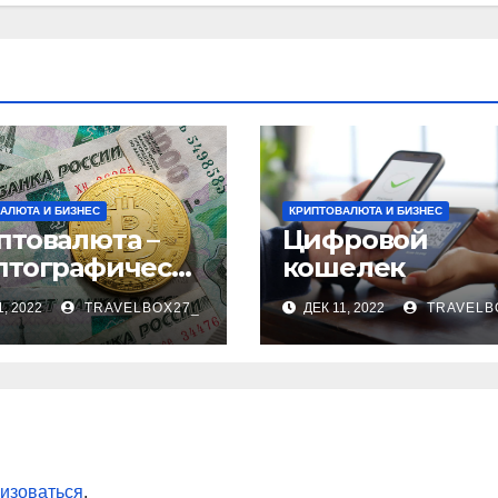
АЛЮТА И БИЗНЕС
КРИПТОВАЛЮТА И БИЗНЕС
птовалюта –
Цифровой
птографическ
кошелек
бизнес
1, 2022
TRAVELBOX27_
ДЕК 11, 2022
TRAVELB
изоваться
.