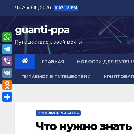
Перейти
Чт. Авг 6th, 2026
6:07:17 PM
к
содержимому
guanti-ppa
Путешествие своей мечты
W
h
T
ГЛАВНАЯ
НОВОСТИ ДЛЯ ПУТЕШ
a
e
V
t
ПИТАЕМСЯ В ПУТЕШЕСТВИИ
КРИПТОВАЛ
l
i
V
s
e
b
K
A
O
g
e
p
d
r
О
r
p
n
КРИПТОВАЛЮТА И БИЗНЕС
a
т
Что нужно знать
o
m
п
k