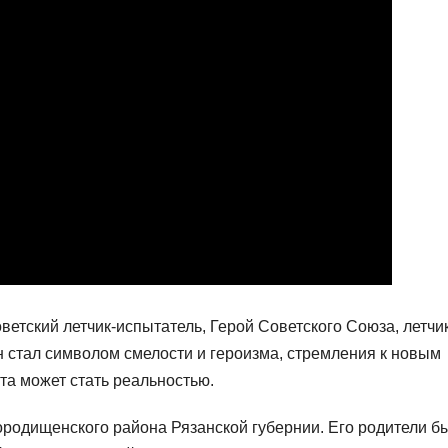
тский летчик-испытатель, Герой Советского Союза, летчи
н стал символом смелости и героизма, стремления к новым
та может стать реальностью.
ородищенского района Рязанской губернии. Его родители б