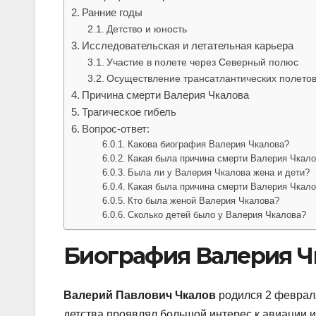
Ранние годы
Детство и юность
Исследовательская и летательная карьера
Участие в полете через Северный полюс
Осуществление трансатлантических полето
Причина смерти Валерия Чкалова
Трагическое гибель
Вопрос-ответ:
Какова биография Валерия Чкалова?
Какая была причина смерти Валерия Чкал
Была ли у Валерия Чкалова жена и дети?
Какая была причина смерти Валерия Чкал
Кто была женой Валерия Чкалова?
Сколько детей было у Валерия Чкалова?
Биография Валерия Ч
Валерий Павлович Чкалов
родился 2 февраля
детства проявлял большой интерес к авиации 