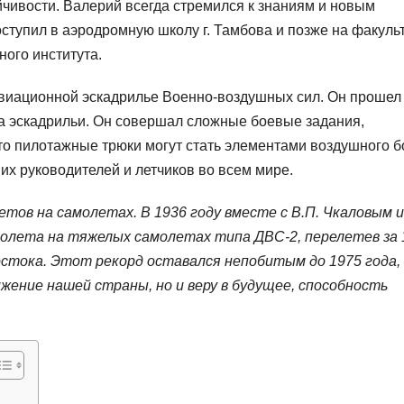
йчивости. Валерий всегда стремился к знаниям и новым
ступил в аэродромную школу г. Тамбова и позже на факуль
ого института.
авиационной эскадрилье Военно-воздушных сил. Он прошел
ра эскадрильи. Он совершал сложные боевые задания,
о пилотажные трюки могут стать элементами воздушного б
х руководителей и летчиков во всем мире.
тов на самолетах. В 1936 году вместе с В.П. Чкаловым и 
полета на тяжелых самолетах типа ДВС-2, перелетев за 
остока. Этот рекорд оставался непобитым до 1975 года,
жение нашей страны, но и веру в будущее, способность