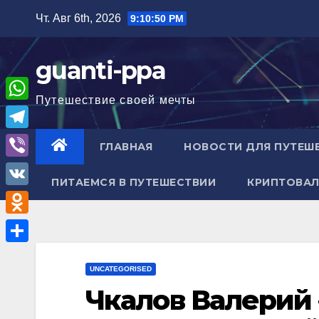
Перейти
Чт. Авг 6th, 2026
9:10:51 PM
к
содержимому
guanti-ppa
Путешествие своей мечты
W
h
T
ГЛАВНАЯ
НОВОСТИ ДЛЯ ПУТЕШ
a
e
V
t
ПИТАЕМСЯ В ПУТЕШЕСТВИИ
КРИПТОВАЛ
l
i
V
s
e
b
K
A
O
g
e
p
d
r
О
r
p
n
UNCATEGORISED
a
т
Чкалов Валерий 
o
m
п
k