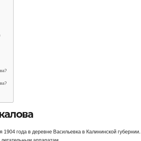
в
ова?
ова?
калова
 1904 года в деревне Васильевка в Калининской губернии.
и летательным аппаратам.