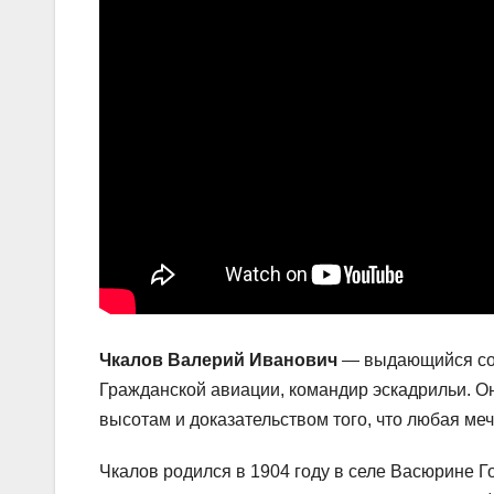
Чкалов Валерий Иванович
— выдающийся сове
Гражданской авиации, командир эскадрильи. О
высотам и доказательством того, что любая меч
Чкалов родился в 1904 году в селе Васюрине Г