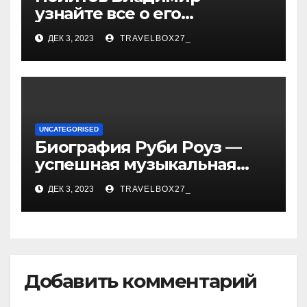
узнайте все о его
биографии, возрасте и
ДЕК 3, 2023
TRAVELBOX27_
впечатляющих
достижениях!
UNCATEGORISED
Биография Руби Роуз —
успешная музыкальная
карьера, личная жизнь и
ДЕК 3, 2023
TRAVELBOX27_
знаковые достижения
Добавить комментарий