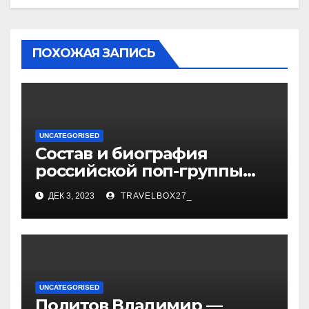
ПОХОЖАЯ ЗАПИСЬ
UNCATEGORISED
Состав и биография
российской поп-группы
«Иванушки интернешнл»
ДЕК 3, 2023
TRAVELBOX27_
— история успеха, музыка
и судьбы участников
UNCATEGORISED
Политов Владимир —