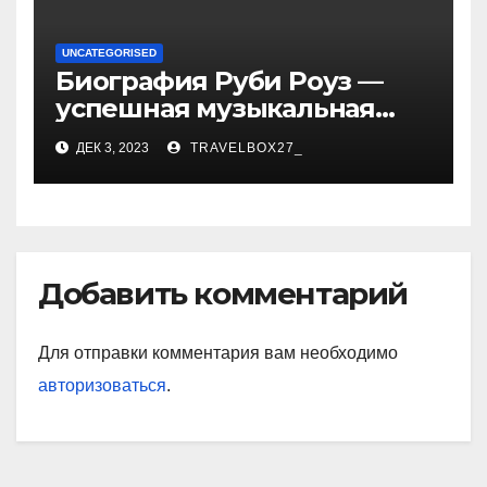
UNCATEGORISED
Биография Руби Роуз —
успешная музыкальная
карьера, личная жизнь и
ДЕК 3, 2023
TRAVELBOX27_
знаковые достижения
Добавить комментарий
Для отправки комментария вам необходимо
авторизоваться
.