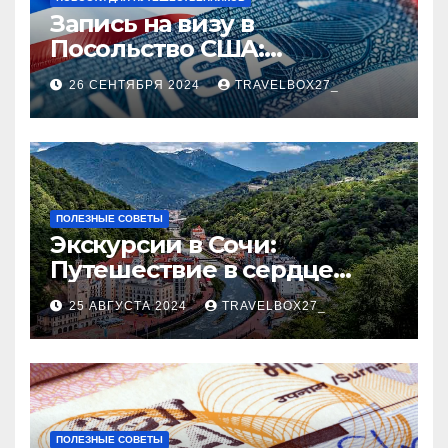
Запись на визу в
Посольство США:
Пошаговое руководство
26 СЕНТЯБРЯ 2024
TRAVELBOX27_
ПОЛЕЗНЫЕ СОВЕТЫ
Экскурсии в Сочи:
Путешествие в сердце
Черноморского курорта
25 АВГУСТА 2024
TRAVELBOX27_
ПОЛЕЗНЫЕ СОВЕТЫ