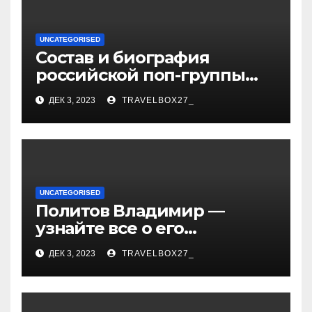
UNCATEGORISED
Состав и биография
российской поп-группы
«Иванушки интернешнл»
ДЕК 3, 2023
TRAVELBOX27_
— история успеха, музыка
и судьбы участников
UNCATEGORISED
Политов Владимир —
узнайте все о его
биографии, возрасте и
ДЕК 3, 2023
TRAVELBOX27_
впечатляющих
достижениях!