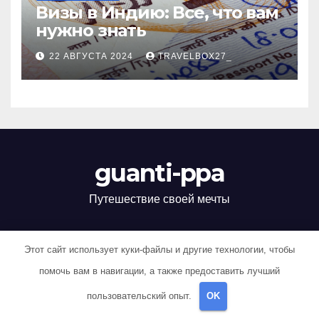
Визы в Индию: Все, что вам
нужно знать
22 АВГУСТА 2024
TRAVELBOX27_
guanti-ppa
Путешествие своей мечты
Этот сайт использует куки-файлы и другие технологии, чтобы
Сайт работает на WordPress
|
Тема: Newsup, автор
Themeansar
помочь вам в навигации, а также предоставить лучший
пользовательский опыт.
OK
Home
Sample Page
Авокадо
Авокадо
Авокадо
Авокадо