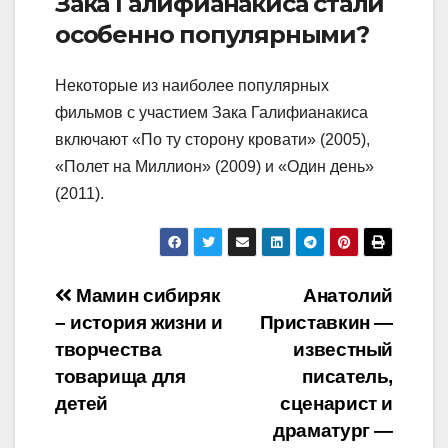
Зака Галифианакиса стали
особенно популярными?
Некоторые из наиболее популярных
фильмов с участием Зака Галифианакиса
включают «По ту сторону кровати» (2005),
«Полет на Миллион» (2009) и «Один день»
(2011).
Навигация
Мамин сибиряк
Анатолий
– история жизни и
Приставкин —
по
творчества
известный
записям
товарища для
писатель,
детей
сценарист и
драматург —