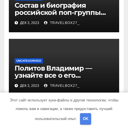
Состав и биография
российской поп-группы
«Иванушки интернешнл»
ДЕК 3, 2023
TRAVELBOX27_
— история успеха, музыка
и судьбы участников
UNCATEGORISED
Политов Владимир —
узнайте все о его
биографии, возрасте и
ДЕК 3, 2023
TRAVELBOX27_
впечатляющих
достижениях!
Этот сайт использует куки-файлы и другие технологии, чтобы
помочь вам в навигации, а также предоставить лучший
пользовательский опыт.
OK
UNCATEGORISED