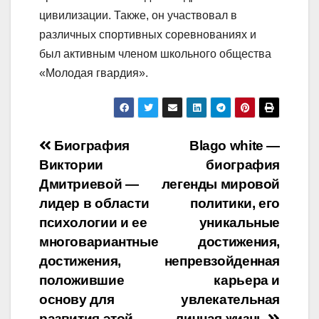
цивилизации. Также, он участвовал в
различных спортивных соревнованиях и
был активным членом школьного общества
«Молодая гвардия».
Навигация
Биография
Blago white —
Виктории
биография
по
Дмитриевой —
легенды мировой
записям
лидер в области
политики, его
психологии и ее
уникальные
многовариантные
достижения,
достижения,
непревзойденная
положившие
карьера и
основу для
увлекательная
развития этой
личная жизнь