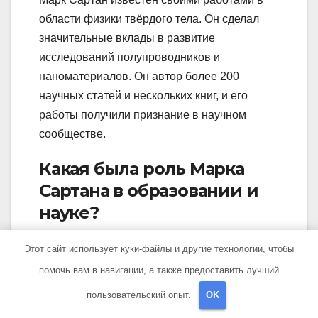
области физики твёрдого тела. Он сделал
значительные вклады в развитие
исследований полупроводников и
наноматериалов. Он автор более 200
научных статей и нескольких книг, и его
работы получили признание в научном
сообществе.
Какая была роль Марка
Сартана в образовании и
науке?
Марк Сартан внес большой вклад в развитие
Этот сайт использует куки-файлы и другие технологии, чтобы
образования и науки в России. Он не только
помочь вам в навигации, а также предоставить лучший
был активным ученым и исследователем, но
пользовательский опыт.
OK
и преподавал в Московском