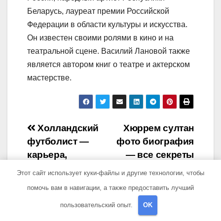
Беларусь, лауреат премии Российской
Федерации в области культуры и искусства.
Он известен своими ролями в кино и на
театральной сцене. Василий Лановой также
является автором книг о театре и актерском
мастерстве.
Навигация
Холландский
Хюррем султан
футболист —
фото биография
по
карьера,
— все секреты
записям
достижения и
жизни и
Этот сайт использует куки-файлы и другие технологии, чтобы
важные моменты
непостижимая
помочь вам в навигации, а также предоставить лучший
биографии
история
пользовательский опыт.
OK
знаменитой