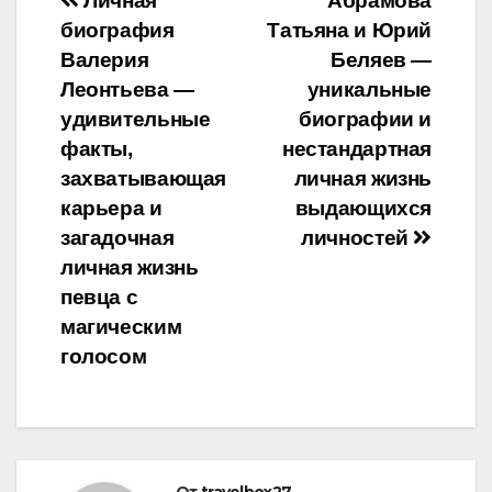
Навигация
Личная
Абрамова
биография
Татьяна и Юрий
по
Валерия
Беляев —
записям
Леонтьева —
уникальные
удивительные
биографии и
факты,
нестандартная
захватывающая
личная жизнь
карьера и
выдающихся
загадочная
личностей
личная жизнь
певца с
магическим
голосом