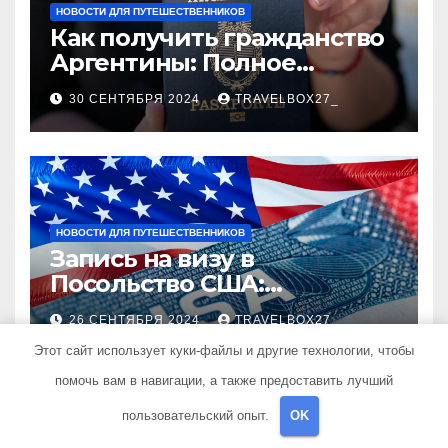
НОВОСТИ ДЛЯ ПУТЕШЕСТВЕННИКОВ
Как получить гражданство
Аргентины: Полное
руководство
30 СЕНТЯБРЯ 2024
TRAVELBOX27_
НОВОСТИ ДЛЯ ПУТЕШЕСТВЕННИКОВ
Запись на визу в
Посольство США:
Пошаговое руководство
26 СЕНТЯБРЯ 2024
TRAVELBOX27_
Этот сайт использует куки-файлы и другие технологии, чтобы
помочь вам в навигации, а также предоставить лучший
пользовательский опыт.
OK