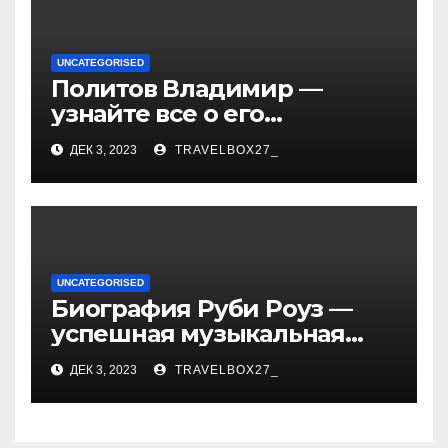
UNCATEGORISED
Политов Владимир —
узнайте все о его
биографии, возрасте и
ДЕК 3, 2023
TRAVELBOX27_
впечатляющих
достижениях!
UNCATEGORISED
Биография Руби Роуз —
успешная музыкальная
карьера, личная жизнь и
ДЕК 3, 2023
TRAVELBOX27_
знаковые достижения