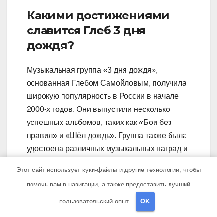
Какими достижениями
славится Глеб 3 дня
дождя?
Музыкальная группа «3 дня дождя»,
основанная Глебом Самойловым, получила
широкую популярность в России в начале
2000-х годов. Они выпустили несколько
успешных альбомов, таких как «Бои без
правил» и «Шёл дождь». Группа также была
удостоена различных музыкальных наград и
премий, включая «Овация» и «Муз-ТВ». Глеб
Этот сайт использует куки-файлы и другие технологии, чтобы
Самойлов также активно участвует в
помочь вам в навигации, а также предоставить лучший
политической и общественной жизни
страны, выступая с социальной и
пользовательский опыт.
OK
политической агитацией.