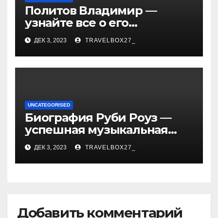
Политов Владимир —
узнайте все о его
биографии, возрасте и
ДЕК 3, 2023
TRAVELBOX27_
впечатляющих
достижениях!
UNCATEGORISED
Биография Руби Роуз —
успешная музыкальная
карьера, личная жизнь и
ДЕК 3, 2023
TRAVELBOX27_
знаковые достижения
Добавить комментарий