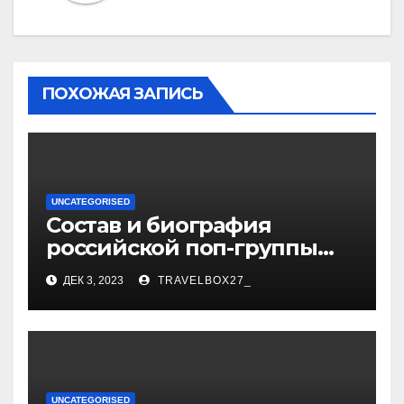
ПОХОЖАЯ ЗАПИСЬ
UNCATEGORISED
Состав и биография
российской поп-группы
«Иванушки интернешнл»
ДЕК 3, 2023
TRAVELBOX27_
— история успеха, музыка
и судьбы участников
UNCATEGORISED