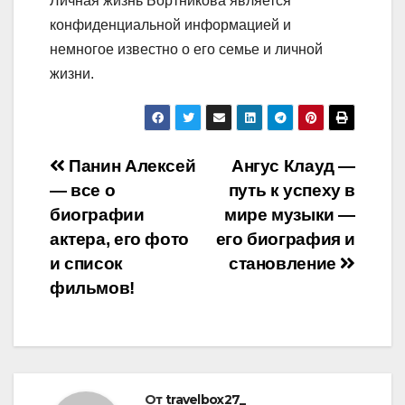
Личная жизнь Бортникова является
конфиденциальной информацией и
немногое известно о его семье и личной
жизни.
Навигация
Панин Алексей
Ангус Клауд —
— все о
путь к успеху в
по
биографии
мире музыки —
записям
актера, его фото
его биография и
и список
становление
фильмов!
От
travelbox27_