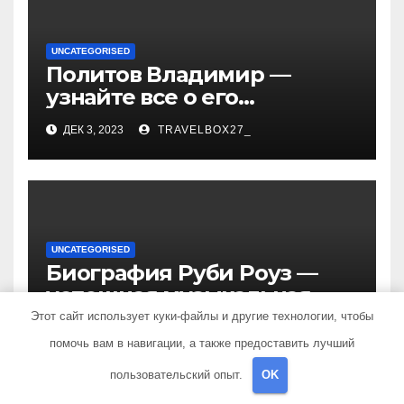
UNCATEGORISED
Политов Владимир —
узнайте все о его
биографии, возрасте и
ДЕК 3, 2023
TRAVELBOX27_
впечатляющих
достижениях!
UNCATEGORISED
Биография Руби Роуз —
успешная музыкальная
карьера, личная жизнь и
Этот сайт использует куки-файлы и другие технологии, чтобы
ДЕК 3, 2023
TRAVELBOX27_
знаковые достижения
помочь вам в навигации, а также предоставить лучший
пользовательский опыт.
OK